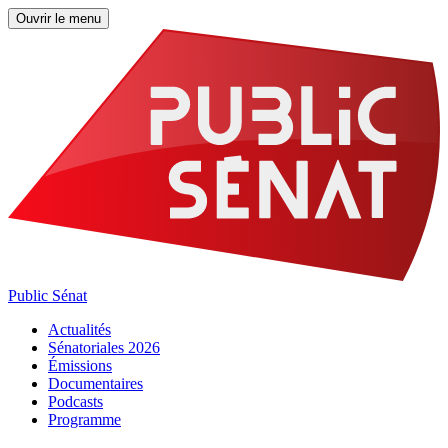
Ouvrir le menu
Public Sénat
Actualités
Sénatoriales 2026
Émissions
Documentaires
Podcasts
Programme