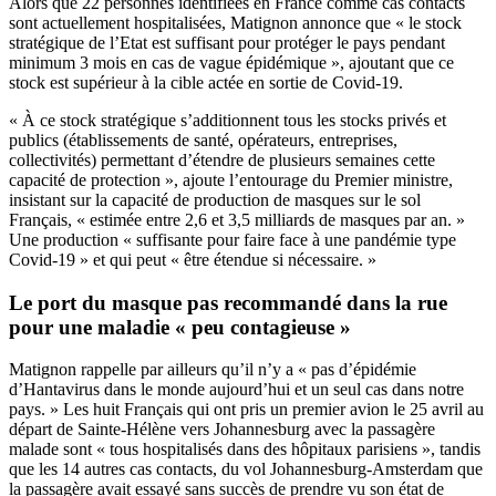
Alors que 22 personnes identifiées en France comme cas contacts
sont actuellement hospitalisées, Matignon annonce que « le stock
stratégique de l’Etat est suffisant pour protéger le pays pendant
minimum 3 mois en cas de vague épidémique », ajoutant que ce
stock est supérieur à la cible actée en sortie de Covid-19.
« À ce stock stratégique s’additionnent tous les stocks privés et
publics (établissements de santé, opérateurs, entreprises,
collectivités) permettant d’étendre de plusieurs semaines cette
capacité de protection », ajoute l’entourage du Premier ministre,
insistant sur la capacité de production de masques sur le sol
Français, « estimée entre 2,6 et 3,5 milliards de masques par an. »
Une production « suffisante pour faire face à une pandémie type
Covid-19 » et qui peut « être étendue si nécessaire. »
Le port du masque pas recommandé dans la rue
pour une maladie « peu contagieuse »
Matignon rappelle par ailleurs qu’il n’y a « pas d’épidémie
d’Hantavirus dans le monde aujourd’hui et un seul cas dans notre
pays. » Les huit Français qui ont pris un premier avion le 25 avril au
départ de Sainte-Hélène vers Johannesburg avec la passagère
malade sont « tous hospitalisés dans des hôpitaux parisiens », tandis
que les 14 autres cas contacts, du vol Johannesburg-Amsterdam que
la passagère avait essayé sans succès de prendre vu son état de