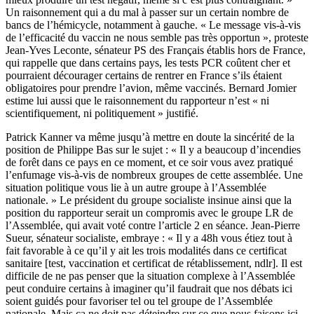
Un raisonnement qui a du mal à passer sur un certain nombre de
bancs de l’hémicycle, notamment à gauche. « Le message vis-à-vis
de l’efficacité du vaccin ne nous semble pas très opportun », proteste
Jean-Yves Leconte, sénateur PS des Français établis hors de France,
qui rappelle que dans certains pays, les tests PCR coûtent cher et
pourraient décourager certains de rentrer en France s’ils étaient
obligatoires pour prendre l’avion, même vaccinés. Bernard Jomier
estime lui aussi que le raisonnement du rapporteur n’est « ni
scientifiquement, ni politiquement » justifié.
Patrick Kanner va même jusqu’à mettre en doute la sincérité de la
position de Philippe Bas sur le sujet : « Il y a beaucoup d’incendies
de forêt dans ce pays en ce moment, et ce soir vous avez pratiqué
l’enfumage vis-à-vis de nombreux groupes de cette assemblée. Une
situation politique vous lie à un autre groupe à l’Assemblée
nationale. » Le président du groupe socialiste insinue ainsi que la
position du rapporteur serait un compromis avec le groupe LR de
l’Assemblée, qui avait voté contre l’article 2 en séance. Jean-Pierre
Sueur, sénateur socialiste, embraye : « Il y a 48h vous étiez tout à
fait favorable à ce qu’il y ait les trois modalités dans ce certificat
sanitaire [test, vaccination et certificat de rétablissement, ndlr]. Il est
difficile de ne pas penser que la situation complexe à l’Assemblée
peut conduire certains à imaginer qu’il faudrait que nos débats ici
soient guidés pour favoriser tel ou tel groupe de l’Assemblée
nationale. Mais ça ne doit pas déteindre sur ce que nous faisons ici