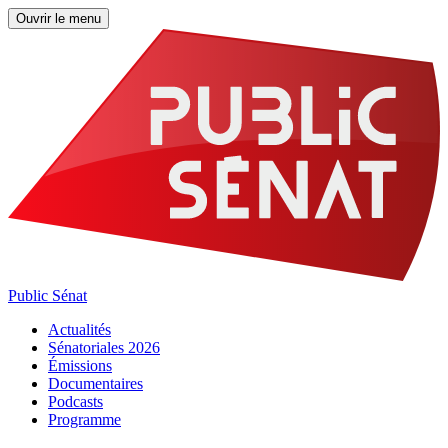
Ouvrir le menu
Public Sénat
Actualités
Sénatoriales 2026
Émissions
Documentaires
Podcasts
Programme