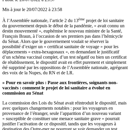
Mis à jour le
20/07/2022 à 23:58
ème
À l’Assemblée nationale, l’article 2 du 13
projet de loi sanitaire
du gouvernement depuis le début de la pandémie, « avait connu un
destin mouvementé », euphémise le nouveau ministre de la Santé,
François Braun, à l’occasion de ses premiers pas dans l’hémicycle
du Sénat. Alors que le gouvernement voulait se réserver la
possibilité d’exiger un « certificat sanitaire de voyage » pour les
déplacements « extra-hexagonaux », en demandant le justificatif
d’un schéma vaccinal complet, d’un test négatif ou bien un certificat
de rétablissement, le dispositif avait en effet purement et simplement
été supprimé par les oppositions de l’Assemblée nationale, agrégeant
des voix de la Nupes, du RN et de LR.
» Pour en savoir plus :
Passe aux frontières, soignants non-
vaccinés : comment le projet de loi sanitaire a évolué en
commission au Sénat
La commission des Lois du Sénat
avait réintroduit le dispositif, mais
avec quelques changements notables
: pour les voyageurs en
provenance de l’étranger, seule l’apparition d’un nouveau variant
« susceptible de constituer une menace sanitaire grave » pourrait
justifier l’activation de ce dispositif, tandis que les voyageurs à
destination des Outre-mer ne pourront se voir demander un test