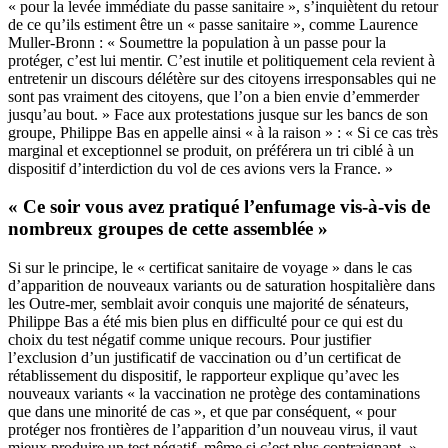
« pour la levée immédiate du passe sanitaire »,
s’inquiètent du retour
de ce qu’ils estiment être un « passe sanitaire », comme Laurence
Muller-Bronn : « Soumettre la population à un passe pour la
protéger, c’est lui mentir. C’est inutile et politiquement cela revient à
entretenir un discours délétère sur des citoyens irresponsables qui ne
sont pas vraiment des citoyens, que l’on a bien envie d’emmerder
jusqu’au bout. » Face aux protestations jusque sur les bancs de son
groupe, Philippe Bas en appelle ainsi « à la raison » : « Si ce cas très
marginal et exceptionnel se produit, on préférera un tri ciblé à un
dispositif d’interdiction du vol de ces avions vers la France. »
« Ce soir vous avez pratiqué l’enfumage vis-à-vis de
nombreux groupes de cette assemblée »
Si sur le principe, le « certificat sanitaire de voyage » dans le cas
d’apparition de nouveaux variants ou de saturation hospitalière dans
les Outre-mer, semblait avoir conquis une majorité de sénateurs,
Philippe Bas a été mis bien plus en difficulté pour ce qui est du
choix du test négatif comme unique recours. Pour justifier
l’exclusion d’un justificatif de vaccination ou d’un certificat de
rétablissement du dispositif, le rapporteur explique qu’avec les
nouveaux variants « la vaccination ne protège des contaminations
que dans une minorité de cas », et que par conséquent, « pour
protéger nos frontières de l’apparition d’un nouveau virus, il vaut
mieux produire un test négatif, même si c’est plus contraignant. »