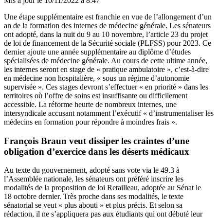
Mis à jour le
10/11/2022 à 8:47
Une étape supplémentaire est franchie en vue de l’allongement d’un
an de la formation des internes de médecine générale. Les sénateurs
ont adopté, dans la nuit du 9 au 10 novembre, l’article 23 du projet
de loi de financement de la Sécurité sociale (PLFSS) pour 2023. Ce
dernier ajoute une année supplémentaire au diplôme d’études
spécialisées de médecine générale. Au cours de cette ultime année,
les internes seront en stage de « pratique ambulatoire », c’est-à-dire
en médecine non hospitalière, « sous un régime d’autonomie
supervisée ». Ces stages devront s’effectuer « en priorité » dans les
territoires où l’offre de soins est insuffisante ou difficilement
accessible. La réforme heurte de nombreux internes, une
intersyndicale accusant notamment l’exécutif « d’instrumentaliser les
médecins en formation pour répondre à moindres frais ».
François Braun veut dissiper les craintes d’une
obligation d’exercice dans les déserts médicaux
Au texte du gouvernement, adopté sans vote via le 49.3 à
l’Assemblée nationale, les sénateurs ont préféré inscrire les
modalités de la proposition de loi Retailleau,
adoptée au Sénat le
18 octobre dernier
. Très proche dans ses modalités,
le texte
sénatorial
se veut « plus abouti » et plus précis. Et selon sa
rédaction, il ne s’appliquera pas aux étudiants qui ont débuté leur