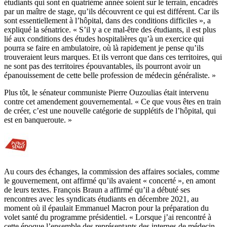
étudiants qui sont en quatrième année soient sur le terrain, encadrés
par un maître de stage, qu’ils découvrent ce qui est différent. Car ils
sont essentiellement à l’hôpital, dans des conditions difficiles », a
expliqué la sénatrice. « S’il y a ce mal-être des étudiants, il est plus
lié aux conditions des études hospitalières qu’à un exercice qui
pourra se faire en ambulatoire, où là rapidement je pense qu’ils
trouveraient leurs marques. Et ils verront que dans ces territoires, qui
ne sont pas des territoires épouvantables, ils pourront avoir un
épanouissement de cette belle profession de médecin généraliste. »
Plus tôt, le sénateur communiste Pierre Ouzoulias était intervenu
contre cet amendement gouvernemental. « Ce que vous êtes en train
de créer, c’est une nouvelle catégorie de supplétifs de l’hôpital, qui
est en banqueroute. »
Au cours des échanges, la commission des affaires sociales, comme
le gouvernement, ont affirmé qu’ils avaient « concerté », en amont
de leurs textes. François Braun a affirmé qu’il a débuté ses
rencontres avec les syndicats étudiants en décembre 2021, au
moment où il épaulait Emmanuel Macron pour la préparation du
volet santé du programme présidentiel. « Lorsque j’ai rencontré à
cette époque l’ensemble des représentants des internes de médecin