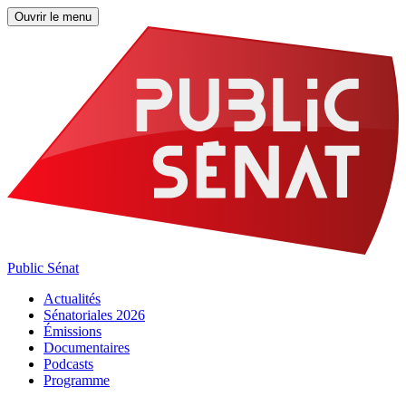
Ouvrir le menu
Public Sénat
Actualités
Sénatoriales 2026
Émissions
Documentaires
Podcasts
Programme