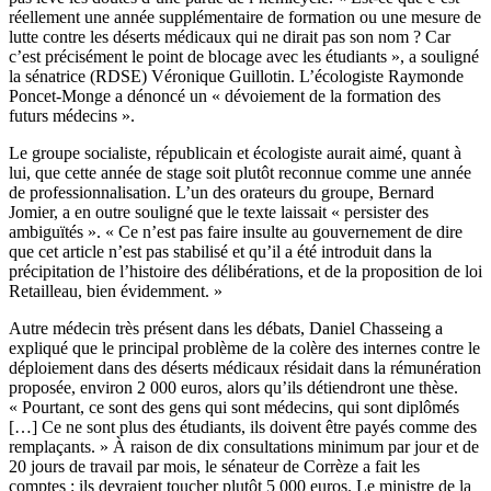
réellement une année supplémentaire de formation ou une mesure de
lutte contre les déserts médicaux qui ne dirait pas son nom ? Car
c’est précisément le point de blocage avec les étudiants », a souligné
la sénatrice (RDSE) Véronique Guillotin. L’écologiste Raymonde
Poncet-Monge a dénoncé un « dévoiement de la formation des
futurs médecins ».
Le groupe socialiste, républicain et écologiste aurait aimé, quant à
lui, que cette année de stage soit plutôt reconnue comme une année
de professionnalisation. L’un des orateurs du groupe, Bernard
Jomier, a en outre souligné que le texte laissait « persister des
ambiguïtés ». « Ce n’est pas faire insulte au gouvernement de dire
que cet article n’est pas stabilisé et qu’il a été introduit dans la
précipitation de l’histoire des délibérations, et de la proposition de loi
Retailleau, bien évidemment. »
Autre médecin très présent dans les débats, Daniel Chasseing a
expliqué que le principal problème de la colère des internes contre le
déploiement dans des déserts médicaux résidait dans la rémunération
proposée, environ 2 000 euros, alors qu’ils détiendront une thèse.
« Pourtant, ce sont des gens qui sont médecins, qui sont diplômés
[…] Ce ne sont plus des étudiants, ils doivent être payés comme des
remplaçants. » À raison de dix consultations minimum par jour et de
20 jours de travail par mois, le sénateur de Corrèze a fait les
comptes : ils devraient toucher plutôt 5 000 euros. Le ministre de la