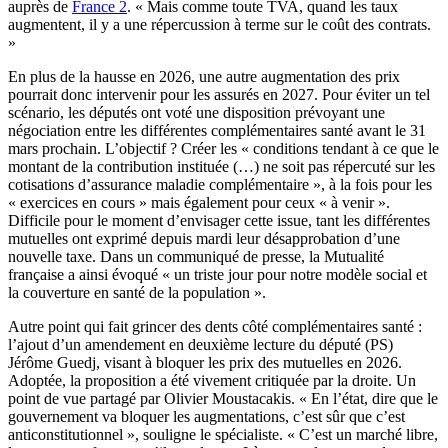
auprès de
France 2
. « Mais comme toute TVA, quand les taux
augmentent, il y a une répercussion à terme sur le coût des contrats.
»
En plus de la hausse en 2026, une autre augmentation des prix
pourrait donc intervenir pour les assurés en 2027. Pour éviter un tel
scénario, les députés ont voté une disposition prévoyant une
négociation entre les différentes complémentaires santé avant le 31
mars prochain. L’objectif ? Créer les « conditions tendant à ce que le
montant de la contribution instituée (…) ne soit pas répercuté sur les
cotisations d’assurance maladie complémentaire », à la fois pour les
« exercices en cours » mais également pour ceux « à venir ».
Difficile pour le moment d’envisager cette issue, tant les différentes
mutuelles ont exprimé depuis mardi leur désapprobation d’une
nouvelle taxe. Dans un communiqué de presse, la Mutualité
française a ainsi évoqué « un triste jour pour notre modèle social et
la couverture en santé de la population ».
Autre point qui fait grincer des dents côté complémentaires santé :
l’ajout d’un amendement en deuxième lecture du député (PS)
Jérôme Guedj, visant à bloquer les prix des mutuelles en 2026.
Adoptée, la proposition a été vivement critiquée par la droite. Un
point de vue partagé par Olivier Moustacakis. « En l’état, dire que le
gouvernement va bloquer les augmentations, c’est sûr que c’est
anticonstitutionnel », souligne le spécialiste. « C’est un marché libre,