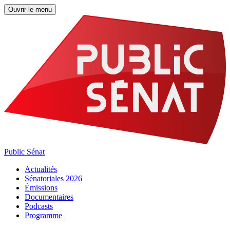
Ouvrir le menu
Public Sénat
Actualités
Sénatoriales 2026
Émissions
Documentaires
Podcasts
Programme