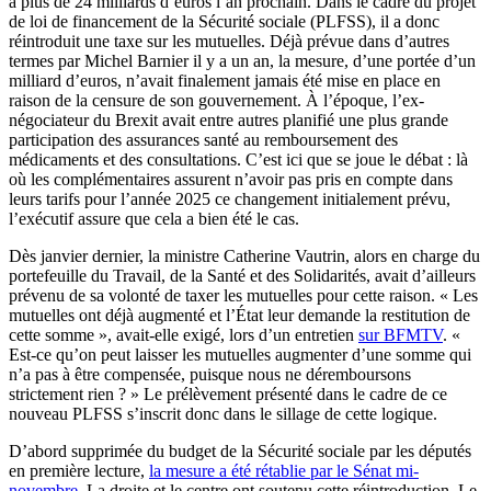
à plus de 24 milliards d’euros l’an prochain. Dans le cadre du projet
de loi de financement de la Sécurité sociale (PLFSS), il a donc
réintroduit une taxe sur les mutuelles. Déjà prévue dans d’autres
termes par Michel Barnier il y a un an, la mesure, d’une portée d’un
milliard d’euros, n’avait finalement jamais été mise en place en
raison de la censure de son gouvernement. À l’époque, l’ex-
négociateur du Brexit avait entre autres planifié une plus grande
participation des assurances santé au remboursement des
médicaments et des consultations. C’est ici que se joue le débat : là
où les complémentaires assurent n’avoir pas pris en compte dans
leurs tarifs pour l’année 2025 ce changement initialement prévu,
l’exécutif assure que cela a bien été le cas.
Dès janvier dernier, la ministre Catherine Vautrin, alors en charge du
portefeuille du Travail, de la Santé et des Solidarités, avait d’ailleurs
prévenu de sa volonté de taxer les mutuelles pour cette raison. « Les
mutuelles ont déjà augmenté et l’État leur demande la restitution de
cette somme », avait-elle exigé, lors d’un entretien
sur BFMTV
. «
Est-ce qu’on peut laisser les mutuelles augmenter d’une somme qui
n’a pas à être compensée, puisque nous ne déremboursons
strictement rien ? » Le prélèvement présenté dans le cadre de ce
nouveau PLFSS s’inscrit donc dans le sillage de cette logique.
D’abord supprimée du budget de la Sécurité sociale par les députés
en première lecture,
la mesure a été rétablie par le Sénat mi-
novembre
. La droite et le centre ont soutenu cette réintroduction. Le