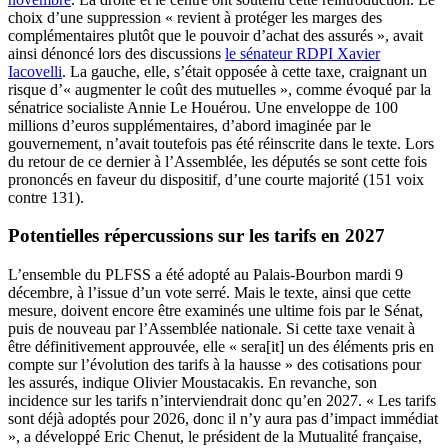
choix d’une suppression « revient à protéger les marges des
complémentaires plutôt que le pouvoir d’achat des assurés », avait
ainsi dénoncé lors des discussions
le sénateur RDPI Xavier
Iacovelli
. La gauche, elle, s’était opposée à cette taxe, craignant un
risque d’« augmenter le coût des mutuelles », comme évoqué par la
sénatrice socialiste Annie Le Houérou. Une enveloppe de 100
millions d’euros supplémentaires, d’abord imaginée par le
gouvernement, n’avait toutefois pas été réinscrite dans le texte. Lors
du retour de ce dernier à l’Assemblée, les députés se sont cette fois
prononcés en faveur du dispositif, d’une courte majorité (151 voix
contre 131).
Potentielles répercussions sur les tarifs en 2027
L’ensemble du PLFSS a été adopté au Palais-Bourbon mardi 9
décembre, à l’issue d’un vote serré. Mais le texte, ainsi que cette
mesure, doivent encore être examinés une ultime fois par le Sénat,
puis de nouveau par l’Assemblée nationale. Si cette taxe venait à
être définitivement approuvée, elle « sera[it] un des éléments pris en
compte sur l’évolution des tarifs à la hausse » des cotisations pour
les assurés, indique Olivier Moustacakis. En revanche, son
incidence sur les tarifs n’interviendrait donc qu’en 2027. « Les tarifs
sont déjà adoptés pour 2026, donc il n’y aura pas d’impact immédiat
», a développé Eric Chenut, le président de la Mutualité française,