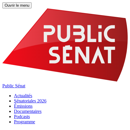
Ouvrir le menu
Public Sénat
Actualités
Sénatoriales 2026
Émissions
Documentaires
Podcasts
Programme