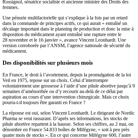
Rossignol, sénatrice socialiste et ancienne ministre des Droits des
femmes.
Une pénurie multifactorielle qui s’explique à la fois par un retard
dans la commande de principes actifs, ce qui aurait « entraîné un
décalage important dans le planning de production et donc la mise à
disposition du médicament ayant entraîné une rupture entre le
28 novembre et le 16 janvier », avance Vincent Leonhardt. Une
version corroborée par l’ANSM, l’agence nationale de sécurité du
médicament.
Des disponibilités sur plusieurs mois
En France, le droit à l’avortement, depuis la promulgation de la loi
Veil en 1975, repose sur un choix. Celui d’interrompre
volontairement une grossesse à l’aide d’une pilule abortive jusqu’à 9
semaines d’aménorrhée ou d’y recourir au-delà de ce délai par
aspiration au cours d’une intervention chirurgicale. Mais ce choix
pourra-t-il toujours être garanti en France ?
La réponse est oui, selon Vincent Leonhardt. Le dirigeant de Nordic
Pharma se veut rassurant. D’après ses informations, les stocks de
pilule abortive repartent à la hausse. Selon ses chiffres, au 2 mai, on
dénombre en France 54.833 boîtes de Mifégyne, « soit à peu près
quatre mois de stocks ». En ce qui concerne Mifégyne 600, l’autre