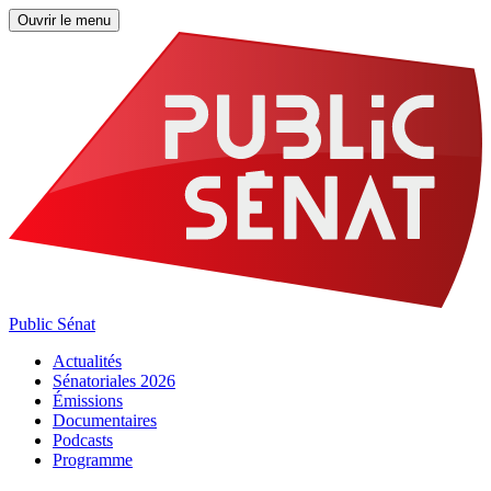
Ouvrir le menu
Public Sénat
Actualités
Sénatoriales 2026
Émissions
Documentaires
Podcasts
Programme