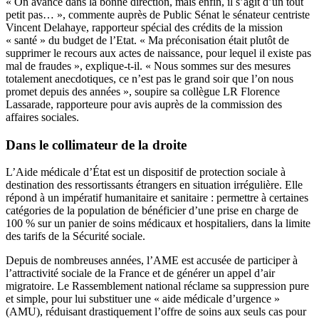
« On avance dans la bonne direction, mais enfin, il s’agit d’un tout
petit pas… », commente auprès de Public Sénat le sénateur centriste
Vincent Delahaye, rapporteur spécial des crédits de la mission
« santé » du budget de l’Etat. « Ma préconisation était plutôt de
supprimer le recours aux actes de naissance, pour lequel il existe pas
mal de fraudes », explique-t-il. « Nous sommes sur des mesures
totalement anecdotiques, ce n’est pas le grand soir que l’on nous
promet depuis des années », soupire sa collègue LR Florence
Lassarade, rapporteure pour avis auprès de la commission des
affaires sociales.
Dans le collimateur de la droite
L’Aide médicale d’État est un dispositif de protection sociale à
destination des ressortissants étrangers en situation irrégulière. Elle
répond à un impératif humanitaire et sanitaire : permettre à certaines
catégories de la population de bénéficier d’une prise en charge de
100 % sur un panier de soins médicaux et hospitaliers, dans la limite
des tarifs de la Sécurité sociale.
Depuis de nombreuses années, l’AME est accusée de participer à
l’attractivité sociale de la France et de générer un appel d’air
migratoire. Le Rassemblement national réclame sa suppression pure
et simple, pour lui substituer une « aide médicale d’urgence »
(AMU), réduisant drastiquement l’offre de soins aux seuls cas pour