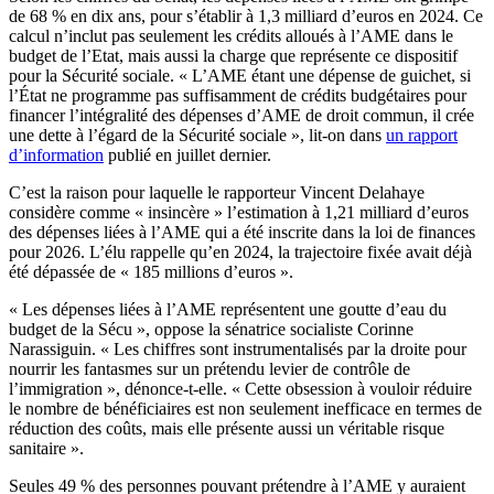
de 68 % en dix ans, pour s’établir à 1,3 milliard d’euros en 2024. Ce
calcul n’inclut pas seulement les crédits alloués à l’AME dans le
budget de l’Etat, mais aussi la charge que représente ce dispositif
pour la Sécurité sociale. « L’AME étant une dépense de guichet, si
l’État ne programme pas suffisamment de crédits budgétaires pour
financer l’intégralité des dépenses d’AME de droit commun, il crée
une dette à l’égard de la Sécurité sociale », lit-on dans
un rapport
d’information
publié en juillet dernier.
C’est la raison pour laquelle le rapporteur Vincent Delahaye
considère comme « insincère » l’estimation à 1,21 milliard d’euros
des dépenses liées à l’AME qui a été inscrite dans la loi de finances
pour 2026. L’élu rappelle qu’en 2024, la trajectoire fixée avait déjà
été dépassée de « 185 millions d’euros ».
« Les dépenses liées à l’AME représentent une goutte d’eau du
budget de la Sécu », oppose la sénatrice socialiste Corinne
Narassiguin. « Les chiffres sont instrumentalisés par la droite pour
nourrir les fantasmes sur un prétendu levier de contrôle de
l’immigration », dénonce-t-elle. « Cette obsession à vouloir réduire
le nombre de bénéficiaires est non seulement inefficace en termes de
réduction des coûts, mais elle présente aussi un véritable risque
sanitaire ».
Seules 49 % des personnes pouvant prétendre à l’AME y auraient