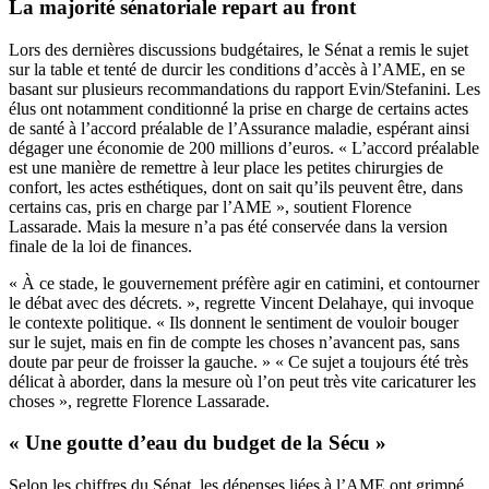
La majorité sénatoriale repart au front
Lors des dernières discussions budgétaires, le Sénat a remis le sujet
sur la table et tenté de durcir les conditions d’accès à l’AME, en se
basant sur plusieurs recommandations du rapport Evin/Stefanini. Les
élus ont notamment conditionné la prise en charge de certains actes
de santé à l’accord préalable de l’Assurance maladie, espérant ainsi
dégager une économie de 200 millions d’euros. « L’accord préalable
est une manière de remettre à leur place les petites chirurgies de
confort, les actes esthétiques, dont on sait qu’ils peuvent être, dans
certains cas, pris en charge par l’AME », soutient Florence
Lassarade. Mais la mesure n’a pas été conservée dans la version
finale de la loi de finances.
« À ce stade, le gouvernement préfère agir en catimini, et contourner
le débat avec des décrets. », regrette Vincent Delahaye, qui invoque
le contexte politique. « Ils donnent le sentiment de vouloir bouger
sur le sujet, mais en fin de compte les choses n’avancent pas, sans
doute par peur de froisser la gauche. » « Ce sujet a toujours été très
délicat à aborder, dans la mesure où l’on peut très vite caricaturer les
choses », regrette Florence Lassarade.
« Une goutte d’eau du budget de la Sécu »
Selon les chiffres du Sénat, les dépenses liées à l’AME ont grimpé