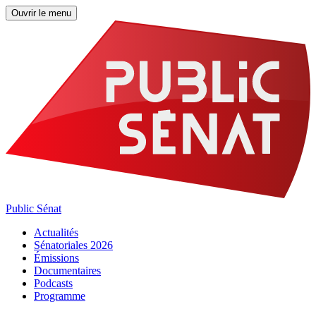
Ouvrir le menu
Public Sénat
Actualités
Sénatoriales 2026
Émissions
Documentaires
Podcasts
Programme