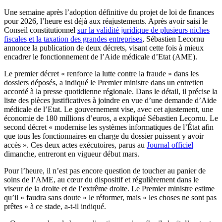
Une semaine après l’adoption définitive du projet de loi de finances
pour 2026, l’heure est déjà aux réajustements. Après avoir saisi le
Conseil constitutionnel
sur la validité juridique de plusieurs niches
fiscales et la taxation des grandes entreprises
, Sébastien Lecornu
annonce la publication de deux décrets, visant cette fois à mieux
encadrer le fonctionnement de l’Aide médicale d’Etat (AME).
Le premier décret « renforce la lutte contre la fraude » dans les
dossiers déposés, a indiqué le Premier ministre dans un entretien
accordé à la presse quotidienne régionale. Dans le détail, il précise la
liste des pièces justificatives à joindre en vue d’une demande d’Aide
médicale de l’Etat. Le gouvernement vise, avec cet ajustement, une
économie de 180 millions d’euros, a expliqué Sébastien Lecornu. Le
second décret « modernise les systèmes informatiques de l’État afin
que tous les fonctionnaires en charge du dossier puissent y avoir
accès ». Ces deux actes exécutoires, parus au
Journal officiel
dimanche, entreront en vigueur début mars.
Pour l’heure, il n’est pas encore question de toucher au panier de
soins de l’AME, au cœur du dispositif et régulièrement dans le
viseur de la droite et de l’extrême droite. Le Premier ministre estime
qu’il « faudra sans doute » le réformer, mais « les choses ne sont pas
prêtes » à ce stade, a-t-il indiqué.