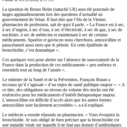
La question de Bruno Belin (rattaché LR) aura été ponctuée de
larges applaudissements lors des questions d’actualité au
gouvernement du Sénat. Il faut dire que l’élu de la Vienne,
pharmacien de profession, sait de quoi il parle. « La France est à sec,
à sec d’argent, à sec d’eau, à sec d’électricité, à sec de gaz, à sec de
nucléaire, à sec de médecins et maintenant à sec de certains
médicaments. Spasfon et gaviscon nous cherchons, amoxicilline et
paracétamol aussi rares que le pétrole. En cette épidémie de
bronchiolite, c’est dramatique ».
Ces quelques vers pour alerter sur l’absence de
souveraineté de la
France dans la production de ces médicaments
« peu onéreux et
essentiels tout au long de l’année ».
Le ministre de la Santé et de la Prévention, François Braun a
reconnu qu’il s’agissait « d’un enjeu de santé publique majeur ». « A
ce titre, des obligations au niveau du volume des stocks ont été
renforcées pour les médicaments d’intérêt thérapeutique majeur.
L’amoxicilline est difficile d’accès alors que les autres formes
amoxicilline sont facilement accessibles », a-t-il expliqué.
Le médecin a ensuite répondu au pharmacien. « Vous évoquiez la
bronchiolite. Je suis obligé de bien préciser que la bronchiolite est
une maladie virale sur laquelle il ne faut pas donner d’antibiotiques