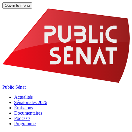
Ouvrir le menu
Public Sénat
Actualités
Sénatoriales 2026
Émissions
Documentaires
Podcasts
Programme