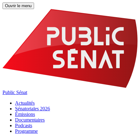
Ouvrir le menu
Public Sénat
Actualités
Sénatoriales 2026
Émissions
Documentaires
Podcasts
Programme