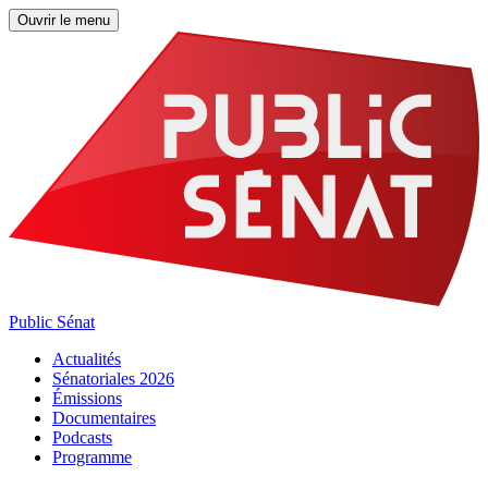
Ouvrir le menu
Public Sénat
Actualités
Sénatoriales 2026
Émissions
Documentaires
Podcasts
Programme