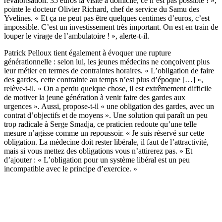
revalorisation. 35 euros la visite à domicile, ce n’est pas possible ! »,
pointe le docteur Olivier Richard, chef de service du Samu des
Yvelines. « Et ça ne peut pas être quelques centimes d’euros, c’est
impossible. C’est un investissement très important. On est en train de
louper le virage de l’ambulatoire ! », alerte-t-il.
Patrick Pelloux tient également à évoquer une rupture
générationnelle : selon lui, les jeunes médecins ne conçoivent plus
leur métier en termes de contraintes horaires. « L’obligation de faire
des gardes, cette contrainte au temps n’est plus d’époque […] »,
relève-t-il. « On a perdu quelque chose, il est extrêmement difficile
de motiver la jeune génération à venir faire des gardes aux
urgences ». Aussi, propose-t-il « une obligation des gardes, avec un
contrat d’objectifs et de moyens ». Une solution qui paraît un peu
trop radicale à Serge Smadja, ce praticien redoute qu’une telle
mesure n’agisse comme un repoussoir. « Je suis réservé sur cette
obligation. La médecine doit rester libérale, il faut de l’attractivité,
mais si vous mettez des obligations vous n’attirerez pas. » Et
d’ajouter : « L’obligation pour un système libéral est un peu
incompatible avec le principe d’exercice. »