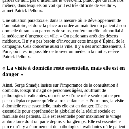
gardes de nuit, pas d’astreintes le week-end, plutôt que de faire nos
métiers, dans lesquels on voit qu’il est très difficile de vieillir »,
admet Patrick Pelloux.
Une situation paradoxale, dans la mesure où le développement de
l’ambulatoire, et donc la place accordée au maintien du patient à son
domicile durant son parcours de soins, confère un rôle primordial à
la médecine d’urgence en ville. « On parle sans arrêt des déserts
médicaux. Il n’y a pas besoin d’invoquer cette image d’Épinal de la
campagne. Cela concerne aussi la ville. Il y a des arrondissements, à
Paris, où il est impossible de trouver un médecin la nuit », relève
Patrick Pelloux.
« La visite à domicile reste essentielle, mais elle est en
danger »
Ainsi, Serge Smadja insiste sur l’importance de la consultation à
domicile, lorsqu’il s’agit de personnes âgées, souffrant de
pathologies invalidantes, ou même « d’une mère seule qui ne peut
pas se déplacer parce qu’elle a trois enfants ». « Pour nous, la visite
à domicile reste essentielle, mais elle est en danger. Elle est
essentielle pour appréhender la globalité de la réalité sociale et
familiale des patients. Elle est essentielle pour maximiser le virage
ambulatoire dont on parle depuis si longtemps. Elle est essentielle
parce qu’il y a énormément de pathologies invalidantes où le patient