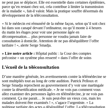
ne peut pas se déplacer. Elle est essentielle dans certaines épidémies,
parce qu’en restant chez soi, cela contribue à limiter la transmission
de la maladie », fait-il valoir. Mais la pratique souffre désormais du
développement de la téléconsultation.
« Si le médecin est rémunéré de la même façon, selon qu’il soit chez
lui dans son canapé devant l’ordinateur, ou qu’il monte à 4 heures
du matin les étages pour voir une personne âgée en
décompensation… plus personne ne voudra jamais faire de
consultation à domicile. Attention de ne pas déséquilibrer l’offre
tarifaire ! », alerte Serge Smadja.
» Lire notre article :
Hôpital public : la Cour des comptes
préconise « un système plus resserré » dans l’offre de soins
L’écueil de la téléconsultation
D’une manière générale, les avertissements contre la télémédecine se
sont multipliés tout au long de cette audition. Patrick Pelloux et
Serge Smadja
reprochent au gouvernement d’y voir une martingale
contre la désertification médicale
. « Je ne vois pas comment vous
allez examiner des personnes âgées en télémédecine, je ne vois pas
comment. Ça me parait… Je suis peut-être un vieux con, mais les
malades doivent être examinés ! », s’agace l’urgentiste. « La
politique tarifaire des actes a déséquilibré l’offre. La téléconsultation