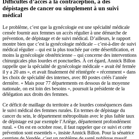
Difficultés d’accès à la contraception, à des
dépistages de cancer ou simplement à un suivi
médical
Le problème, c’est que la gynécologie est une spécialité médicale
censée fournir aux femmes un accès régulier à une démarche de
prévention, de dépistage et de suivi médical. D’ailleurs, le rapport
montre bien que c’est la gynécologie médicale – c’est-à-dire de suivi
médical régulier – qui est la plus touchée par cette désertification, et
moins la gynécologie obstétricienne – qui concerne des interventions
chirurgicales plus lourdes et ponctuelles. À cet égard, Annick Billon
rappelle que la spécialité de gynécologie médicale « avait été fermée
il y a 20 ans », et avait finalement été réintégrée « récemment » dans
les choix de spécialité des internes, avec 80 postes créés l’année
dernière. « Mais pour 77 départements en dessous de la moyenne
nationale, on est loin des besoins », poursuit la présidente de la
délégation aux droits des femmes.
Ce déficit de maillage du territoire a de lourdes conséquences dans
le suivi médical des femmes rurales. En termes de dépistage du
cancer du sein, le département métropolitain avec le plus faible taux
de dépistage est par exemple l’Ariège, département profondément
rural. « On est en octobre rose, il faut rappeler que ce suivi et cette
prévention sont essentiels », insiste Annick Billon. Pour la sénatrice
centriste de Vendée, c’est un problème de santé publique massif,