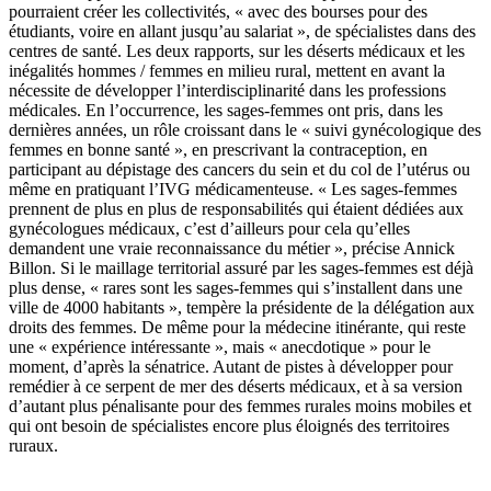
pourraient créer les collectivités, « avec des bourses pour des
étudiants, voire en allant jusqu’au salariat », de spécialistes dans des
centres de santé. Les deux rapports, sur les déserts médicaux et les
inégalités hommes / femmes en milieu rural, mettent en avant la
nécessite de développer l’interdisciplinarité dans les professions
médicales. En l’occurrence, les sages-femmes ont pris, dans les
dernières années, un rôle croissant dans le « suivi gynécologique des
femmes en bonne santé », en prescrivant la contraception, en
participant au dépistage des cancers du sein et du col de l’utérus ou
même en pratiquant l’IVG médicamenteuse. « Les sages-femmes
prennent de plus en plus de responsabilités qui étaient dédiées aux
gynécologues médicaux, c’est d’ailleurs pour cela qu’elles
demandent une vraie reconnaissance du métier », précise Annick
Billon. Si le maillage territorial assuré par les sages-femmes est déjà
plus dense, « rares sont les sages-femmes qui s’installent dans une
ville de 4000 habitants », tempère la présidente de la délégation aux
droits des femmes. De même pour la médecine itinérante, qui reste
une « expérience intéressante », mais « anecdotique » pour le
moment, d’après la sénatrice. Autant de pistes à développer pour
remédier à ce serpent de mer des déserts médicaux, et à sa version
d’autant plus pénalisante pour des femmes rurales moins mobiles et
qui ont besoin de spécialistes encore plus éloignés des territoires
ruraux.