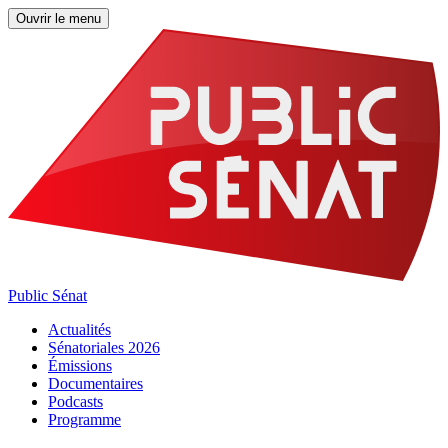
Ouvrir le menu
Public Sénat
Actualités
Sénatoriales 2026
Émissions
Documentaires
Podcasts
Programme