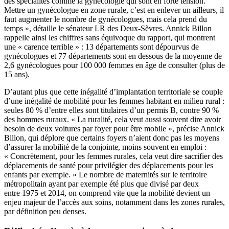
des spécialités comme la gynécologie qui sont en forte tension.
Mettre un gynécologue en zone rurale, c’est en enlever un ailleurs, il
faut augmenter le nombre de gynécologues, mais cela prend du
temps », détaille le sénateur LR des Deux-Sèvres. Annick Billon
rappelle ainsi les chiffres sans équivoque du rapport, qui montrent
une « carence terrible » : 13 départements sont dépourvus de
gynécologues et 77 départements sont en dessous de la moyenne de
2,6 gynécologues pour 100 000 femmes en âge de consulter (plus de
15 ans).
D’autant plus que cette inégalité d’implantation territoriale se couple
d’une inégalité de mobilité pour les femmes habitant en milieu rural :
seules 80 % d’entre elles sont titulaires d’un permis B, contre 90 %
des hommes ruraux. « La ruralité, cela veut aussi souvent dire avoir
besoin de deux voitures par foyer pour être mobile », précise Annick
Billon, qui déplore que certains foyers n’aient donc pas les moyens
d’assurer la mobilité de la conjointe, moins souvent en emploi :
« Concrètement, pour les femmes rurales, cela veut dire sacrifier des
déplacements de santé pour privilégier des déplacements pour les
enfants par exemple. » Le nombre de maternités sur le territoire
métropolitain ayant par exemple été plus que divisé par deux
entre 1975 et 2014, on comprend vite que la mobilité devient un
enjeu majeur de l’accès aux soins, notamment dans les zones rurales,
par définition peu denses.