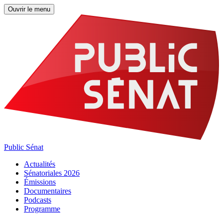
Ouvrir le menu
Public Sénat
Actualités
Sénatoriales 2026
Émissions
Documentaires
Podcasts
Programme