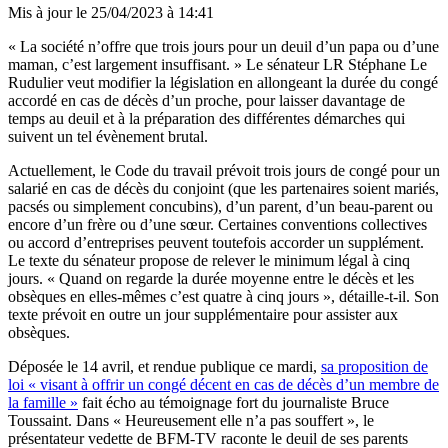
Mis à jour le
25/04/2023 à 14:41
« La société n’offre que trois jours pour un deuil d’un papa ou d’une
maman, c’est largement insuffisant. » Le sénateur LR Stéphane Le
Rudulier veut modifier la législation en allongeant la durée du congé
accordé en cas de décès d’un proche, pour laisser davantage de
temps au deuil et à la préparation des différentes démarches qui
suivent un tel évènement brutal.
Actuellement, le Code du travail prévoit trois jours de congé pour un
salarié en cas de décès du conjoint (que les partenaires soient mariés,
pacsés ou simplement concubins), d’un parent, d’un beau-parent ou
encore d’un frère ou d’une sœur. Certaines conventions collectives
ou accord d’entreprises peuvent toutefois accorder un supplément.
Le texte du sénateur propose de relever le minimum légal à cinq
jours. « Quand on regarde la durée moyenne entre le décès et les
obsèques en elles-mêmes c’est quatre à cinq jours », détaille-t-il. Son
texte prévoit en outre un jour supplémentaire pour assister aux
obsèques.
Déposée le 14 avril, et rendue publique ce mardi,
sa proposition de
loi « visant à offrir un congé décent en cas de décès d’un membre de
la famille »
fait écho au témoignage fort du journaliste Bruce
Toussaint. Dans « Heureusement elle n’a pas souffert », le
présentateur vedette de BFM-TV raconte le deuil de ses parents