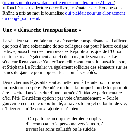
(
revoir son interview dans notre émission littéraire le 21 avril
).
« Touché » par la lecture de ce livre, le sénateur des Bouches-du-
Rhône a pris au mot le journaliste
qui plaidait pour un allongement
du congé pour deuil
.
Une « démarche transpartisane »
Le sénateur veut en faire une « démarche transpartisane ». Il affirme
que près d’une soixantaine de ses collègues ont pour l’heure cosigné
le texte, aussi bien des membres des Républicains que de l’Union
centriste, mais également au-delà de la majorité sénatoriale. Le
sénateur Renaissance Xavier Iacovelli « soutient » lui aussi le texte,
et Stéphane Le Rudulier va également solliciter des sénateurs sur les
bancs de gauche pour apposer leur nom à ses côtés.
Deux chemins législatifs sont actuellement à l’étude pour que sa
proposition prospère. Première option : la proposition de loi pourrait
être inscrite dans le cadre d’une journée d’initiative parlementaire
d’ici l’été. Deuxième option : par voie d’amendement. « Soit le
gouvernement a une opportunité, à travers le projet de loi fin de vie,
d’intégrer la réflexion », ajoute le sénateur.
On parle beaucoup des derniers soupirs,
d’accompagner la personne vers la mort, à
travers les soins palliatifs ou le suicide