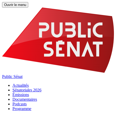
Ouvrir le menu
Public Sénat
Actualités
Sénatoriales 2026
Émissions
Documentaires
Podcasts
Programme