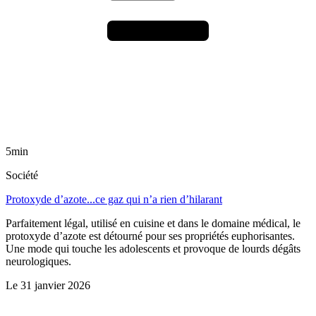
5min
Société
Protoxyde d’azote...ce gaz qui n’a rien d’hilarant
Parfaitement légal, utilisé en cuisine et dans le domaine médical, le
protoxyde d’azote est détourné pour ses propriétés euphorisantes.
Une mode qui touche les adolescents et provoque de lourds dégâts
neurologiques.
Le
31 janvier 2026