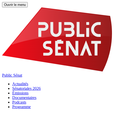
Ouvrir le menu
Public Sénat
Actualités
Sénatoriales 2026
Émissions
Documentaires
Podcasts
Programme