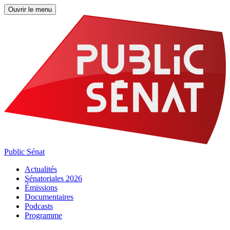
Ouvrir le menu
Public Sénat
Actualités
Sénatoriales 2026
Émissions
Documentaires
Podcasts
Programme