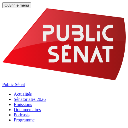
Ouvrir le menu
Public Sénat
Actualités
Sénatoriales 2026
Émissions
Documentaires
Podcasts
Programme