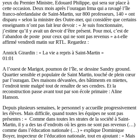
yeux du Premier Ministre, Edouard Philippe, qui sera sur place à
cette occasion. Deux mois après l’ouragan Irma qui a ravagé l’île
franco-néerlandaise de Saint-Martin, sur 800 professeurs, 140 « ont
disparu » selon la ministre des Outre-mer, qui considère que certains
enseignants n’ont pas fait leur devoir : « Je suis fonctionnaire,
j’estime qu’il y avait un devoir d’être présent. Pour moi, c’est de
l’abandon de poste pour ceux qui ne sont pas revenus » a-t-elle
affirmé vendredi matin sur RTL. Regardez :
Annick Girardin : « La vie a repris à Saint-Martin »
01:01
A l’ouest de Marigot, poumon de l’île, se dessine Sandry ground.
Quartier sensible et populaire de Saint Martin, touché de plein cœur
par l’ouragan. Des maisons dévastées, des bâtiments en miettes,
l’endroit tente malgré tout de renaître de ses cendres. Et la
reconstruction passe avant tout par son école primaire : Aline
Hanson.
Depuis plusieurs semaines, le personnel y accueille progressivement
les élèves. Mais difficile, quand toutes les équipes ne sont pas
présentes : « Comme dans toutes les strates de la société à Saint-
Martin, il y a des tas d’endroits où les gens ne sont pas revenus (…)
comme dans l’éducation nationale (…) » explique Dominique
Boyer, inspecteur de l’éducation nationale, tout en ajoutant : « Mais