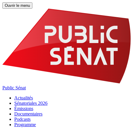
Ouvrir le menu
Public Sénat
Actualités
Sénatoriales 2026
Émissions
Documentaires
Podcasts
Programme