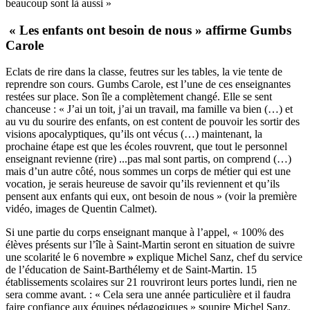
beaucoup sont là aussi »
« Les enfants ont besoin de nous » affirme Gumbs
Carole
Eclats de rire dans la classe, feutres sur les tables, la vie tente de
reprendre son cours. Gumbs Carole, est l’une de ces enseignantes
restées sur place. Son île a complètement changé. Elle se sent
chanceuse : « J’ai un toit, j’ai un travail, ma famille va bien (…) et
au vu du sourire des enfants, on est content de pouvoir les sortir des
visions apocalyptiques, qu’ils ont vécus (…) maintenant, la
prochaine étape est que les écoles rouvrent, que tout le personnel
enseignant revienne (rire) ...pas mal sont partis, on comprend (…)
mais d’un autre côté, nous sommes un corps de métier qui est une
vocation, je serais heureuse de savoir qu’ils reviennent et qu’ils
pensent aux enfants qui eux, ont besoin de nous » (voir la première
vidéo, images de Quentin Calmet).
Si une partie du corps enseignant manque à l’appel, « 100% des
élèves présents sur l’île à Saint-Martin seront en situation de suivre
une scolarité le 6 novembre
»
explique Michel Sanz, chef du service
de l’éducation de Saint-Barthélemy et de Saint-Martin. 15
établissements scolaires sur 21 rouvriront leurs portes lundi, rien ne
sera comme avant. : « Cela sera une année particulière et il faudra
faire confiance aux équipes pédagogiques » soupire Michel Sanz.