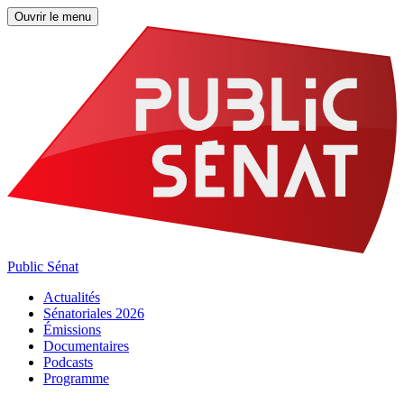
Ouvrir le menu
Public Sénat
Actualités
Sénatoriales 2026
Émissions
Documentaires
Podcasts
Programme