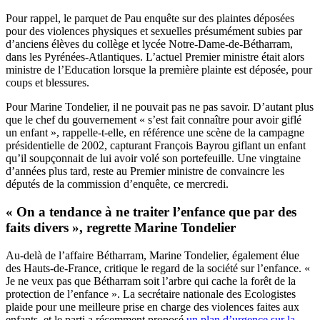
Pour rappel, le parquet de Pau enquête sur des plaintes déposées
pour des violences physiques et sexuelles présumément subies par
d’anciens élèves du collège et lycée Notre-Dame-de-Bétharram,
dans les Pyrénées-Atlantiques. L’actuel Premier ministre était alors
ministre de l’Education lorsque la première plainte est déposée, pour
coups et blessures.
Pour Marine Tondelier, il ne pouvait pas ne pas savoir. D’autant plus
que le chef du gouvernement « s’est fait connaître pour avoir giflé
un enfant », rappelle-t-elle, en référence une scène de la campagne
présidentielle de 2002, capturant François Bayrou giflant un enfant
qu’il soupçonnait de lui avoir volé son portefeuille. Une vingtaine
d’années plus tard, reste au Premier ministre de convaincre les
députés de la commission d’enquête, ce mercredi.
« On a tendance à ne traiter l’enfance que par des
faits divers », regrette Marine Tondelier
Au-delà de l’affaire Bétharram, Marine Tondelier, également élue
des Hauts-de-France, critique le regard de la société sur l’enfance. «
Je ne veux pas que Bétharram soit l’arbre qui cache la forêt de la
protection de l’enfance ». La secrétaire nationale des Ecologistes
plaide pour une meilleure prise en charge des violences faites aux
enfants, et le parti a récemment proposé
un plan d’urgence sur la