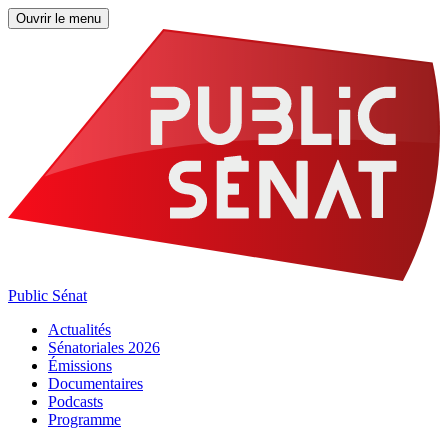
Ouvrir le menu
Public Sénat
Actualités
Sénatoriales 2026
Émissions
Documentaires
Podcasts
Programme