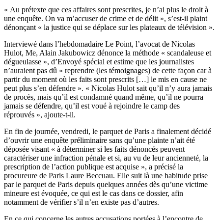
« Au prétexte que ces affaires sont prescrites, je n’ai plus le droit à
une enquête. On va m’accuser de crime et de délit », s’est-il plaint
dénonçant « la justice qui se déplace sur les plateaux de télévision ».
Interviewé dans l’hebdomadaire Le Point, l’avocat de Nicolas
Hulot, Me, Alain Jakubowicz dénonce la méthode « scandaleuse et
dégueulasse », d’Envoyé spécial et estime que les journalistes
n’auraient pas dû « reprendre (les témoignages) de cette façon car à
partir du moment où les faits sont prescrits […] le mis en cause ne
peut plus s’en défendre ». « Nicolas Hulot sait qu’il n’y aura jamais
de procès, mais qu’il est condamné quand même, qu’il ne pourra
jamais se défendre, qu’il est voué à rejoindre le camp des
réprouvés », ajoute-t-il.
En fin de journée, vendredi,
le parquet de Paris a finalement décidé
d’ouvrir une enquête préliminaire sans qu’une plainte n’ait été
déposée visant
«
à déterminer si les faits dénoncés peuvent
caractériser une infraction pénale et si, au vu de leur ancienneté, la
prescription de l’action publique est acquise
»
, a précisé la
procureure de Paris Laure Beccuau. Elle suit là une habitude prise
par le parquet de Paris depuis quelques années dès qu’une victime
mineure est évoquée, ce qui est le cas dans ce dossier, afin
notamment de vérifier s’il n’en existe pas d’autres.
En ce qui concerne les autres accusations portées à l’encontre de