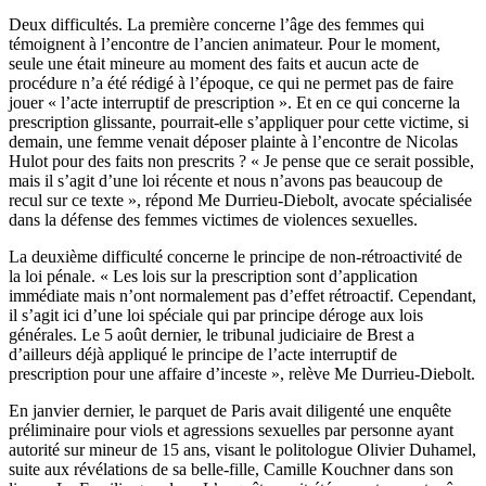
Deux difficultés. La première concerne l’âge des femmes qui
témoignent à l’encontre de l’ancien animateur. Pour le moment,
seule une était mineure au moment des faits et aucun acte de
procédure n’a été rédigé à l’époque, ce qui ne permet pas de faire
jouer « l’acte interruptif de prescription ». Et en ce qui concerne la
prescription glissante, pourrait-elle s’appliquer pour cette victime, si
demain, une femme venait déposer plainte à l’encontre de Nicolas
Hulot pour des faits non prescrits ? « Je pense que ce serait possible,
mais il s’agit d’une loi récente et nous n’avons pas beaucoup de
recul sur ce texte », répond Me Durrieu-Diebolt, avocate spécialisée
dans la défense des femmes victimes de violences sexuelles.
La deuxième difficulté concerne le principe de non-rétroactivité de
la loi pénale. « Les lois sur la prescription sont d’application
immédiate mais n’ont normalement pas d’effet rétroactif. Cependant,
il s’agit ici d’une loi spéciale qui par principe déroge aux lois
générales. Le 5 août dernier, le tribunal judiciaire de Brest a
d’ailleurs déjà appliqué le principe de l’acte interruptif de
prescription pour une affaire d’inceste », relève Me Durrieu-Diebolt.
En janvier dernier, le parquet de Paris avait diligenté une enquête
préliminaire pour viols et agressions sexuelles par personne ayant
autorité sur mineur de 15 ans, visant le politologue Olivier Duhamel,
suite aux révélations de sa belle-fille, Camille Kouchner dans son