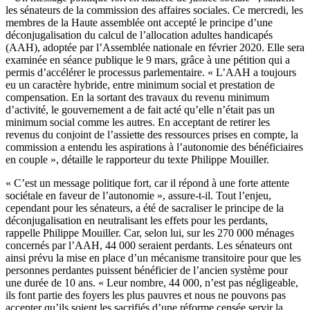
les sénateurs de la commission des affaires sociales. Ce mercredi, les
membres de la Haute assemblée ont accepté le principe d’une
déconjugalisation du calcul de l’allocation adultes handicapés
(AAH), adoptée par l’Assemblée nationale en février 2020. Elle sera
examinée en séance publique le 9 mars,
grâce à une pétition qui a
permis d’accélérer le processus parlementaire
. « L’AAH a toujours
eu un caractère hybride, entre minimum social et prestation de
compensation. En la sortant des travaux du revenu minimum
d’activité, le gouvernement a de fait acté qu’elle n’était pas un
minimum social comme les autres. En acceptant de retirer les
revenus du conjoint de l’assiette des ressources prises en compte, la
commission a entendu les aspirations à l’autonomie des bénéficiaires
en couple », détaille le rapporteur du texte Philippe Mouiller.
« C’est un message politique fort, car il répond à une forte attente
sociétale en faveur de l’autonomie », assure-t-il. Tout l’enjeu,
cependant pour les sénateurs, a été de sacraliser le principe de la
déconjugalisation en neutralisant les effets pour les perdants,
rappelle Philippe Mouiller. Car, selon lui, sur les 270 000 ménages
concernés par l’AAH, 44 000 seraient perdants. Les sénateurs ont
ainsi prévu la mise en place d’un mécanisme transitoire pour que les
personnes perdantes puissent bénéficier de l’ancien système pour
une durée de 10 ans. « Leur nombre, 44 000, n’est pas négligeable,
ils font partie des foyers les plus pauvres et nous ne pouvons pas
accepter qu’ils soient les sacrifiés d’une réforme censée servir la