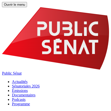
Ouvrir le menu
Public Sénat
Actualités
Sénatoriales 2026
Émissions
Documentaires
Podcasts
Programme