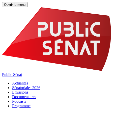
Ouvrir le menu
Public Sénat
Actualités
Sénatoriales 2026
Émissions
Documentaires
Podcasts
Programme