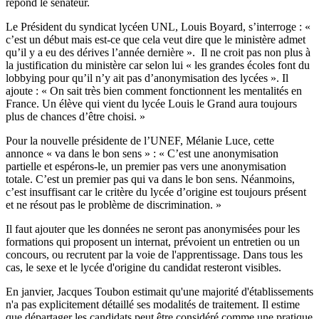
répond le sénateur.
Le Président du syndicat lycéen UNL, Louis Boyard, s’interroge : «
c’est un début mais est-ce que cela veut dire que le ministère admet
qu’il y a eu des dérives l’année dernière ». Il ne croit pas non plus à
la justification du ministère car selon lui « les grandes écoles font du
lobbying pour qu’il n’y ait pas d’anonymisation des lycées ». Il
ajoute : « On sait très bien comment fonctionnent les mentalités en
France. Un élève qui vient du lycée Louis le Grand aura toujours
plus de chances d’être choisi. »
Pour la nouvelle présidente de l’UNEF, Mélanie Luce, cette
annonce « va dans le bon sens » : « C’est une anonymisation
partielle et espérons-le, un premier pas vers une anonymisation
totale. C’est un premier pas qui va dans le bon sens. Néanmoins,
c’est insuffisant car le critère du lycée d’origine est toujours présent
et ne résout pas le problème de discrimination. »
Il faut ajouter que les données ne seront pas anonymisées pour les
formations qui proposent un internat, prévoient un entretien ou un
concours, ou recrutent par la voie de l'apprentissage. Dans tous les
cas, le sexe et le lycée d'origine du candidat resteront visibles.
En janvier, Jacques Toubon estimait qu'une majorité d'établissements
n'a pas explicitement détaillé ses modalités de traitement. Il estime
que départager les candidats peut être considéré comme une pratique