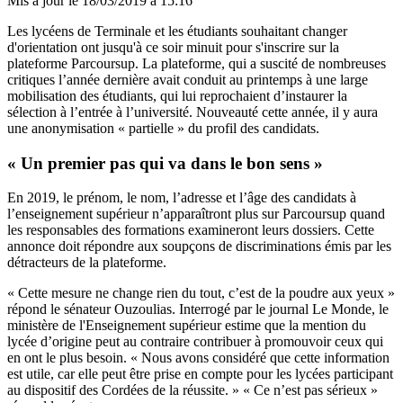
Mis à jour le
18/03/2019 à 15:16
Les lycéens de Terminale et les étudiants souhaitant changer
d'orientation ont jusqu'à ce soir minuit pour s'inscrire sur la
plateforme Parcoursup. La plateforme, qui a suscité de nombreuses
critiques l’année dernière avait conduit au printemps à une large
mobilisation des étudiants, qui lui reprochaient d’instaurer la
sélection à l’entrée à l’université. Nouveauté cette année, il y aura
une anonymisation « partielle » du profil des candidats.
« Un premier pas qui va dans le bon sens »
En 2019, le prénom, le nom, l’adresse et l’âge des candidats à
l’enseignement supérieur n’apparaîtront plus sur Parcoursup quand
les responsables des formations examineront leurs dossiers. Cette
annonce doit répondre aux soupçons de discriminations émis par les
détracteurs de la plateforme.
« Cette mesure ne change rien du tout, c’est de la poudre aux yeux »
répond le sénateur Ouzoulias. Interrogé par le journal Le Monde, le
ministère de l'Enseignement supérieur estime que la mention du
lycée d’origine peut au contraire contribuer à promouvoir ceux qui
en ont le plus besoin. « Nous avons considéré que cette information
est utile, car elle peut être prise en compte pour les lycées participant
au dispositif des Cordées de la réussite. » « Ce n’est pas sérieux »