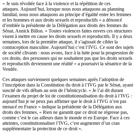
« Je suis révoltée face à la violence et la répétition de ces
attaques. Aujourd’hui, lorsque nous nous attaquons au planning
familial, nous nous attaquons au principe d’égalité entre les femmes
et les hommes et aux droits sexuels et reproductifs » a dénoncé
d’emblée la présidente de la Délégation aux droits des femmes du
Sénat, Annick Billon. « Toutes violences faites envers ces structures
visent à mettre en cause les droits sexuels et reproductifs. Il y a deux
semaines, lors de la première attaque, il s’agissait de cibler la
contraception masculine. Aujourd’hui c’est l’IVG. Ce sont des sujets
de société clivants : nous avons, face à la lutte pour la progression de
ces droits, des personnes qui ne souhaitent pas que les droits sexuels
et reproductifs deviennent une réalité » a poursuivi la sénatrice de la
Vendée.
Ces attaques surviennent quelques semaines après
l’adoption de
l’inscription dans la Constitution du droit à l’IVG
par le Sénat, ayant
suscité de vifs débats au sein de l’hémicycle. « Je l’ai dit durant
l’examen du projet de loi de constitutionnalisation du droit à l’IVG :
aujourd’hui je ne peux pas affirmer que le droit à l’IVG n’est pas
menacé en France » indique la présidente de la Délégation aux
droits des femmes, « Rien ne garantit que ce droit ne régresse pas,
comme c’est le cas ailleurs dans le monde et en Europe. Face à ces
atteintes, constitutionnaliser l’IVG, c’est augmenter d’un cran
supplémentaire la protection de ce droit ».