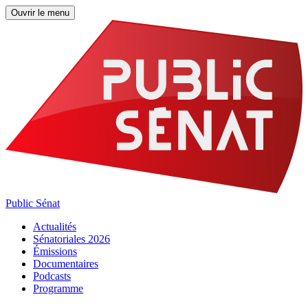
Ouvrir le menu
Public Sénat
Actualités
Sénatoriales 2026
Émissions
Documentaires
Podcasts
Programme