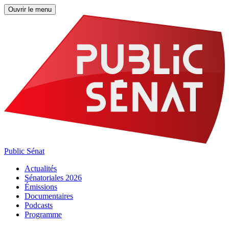
Ouvrir le menu
Public Sénat
Actualités
Sénatoriales 2026
Émissions
Documentaires
Podcasts
Programme