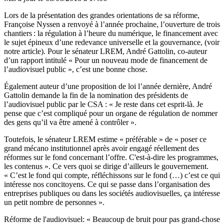
Lors de la présentation des grandes orientations de sa réforme,
Françoise Nyssen a renvoyé à l’année prochaine, l’ouverture de trois
chantiers : la régulation à l’heure du numérique, le financement avec
le sujet épineux d’une redevance universelle et la gouvernance,
(voir
notre article)
. Pour le sénateur LREM, André Gattolin, co-auteur
d’un rapport intitulé « Pour un nouveau mode de financement de
l’audiovisuel public », c’est une bonne chose.
Également auteur d’une proposition de loi l’année dernière, André
Gattolin demande la fin de la nomination des présidents de
l’audiovisuel public par le CSA : « Je reste dans cet esprit-là. Je
pense que c’est compliqué pour un organe de régulation de nommer
des gens qu’il va être amené à contrôler ».
Toutefois, le sénateur LREM estime « préférable » de « poser ce
grand mécano institutionnel après avoir engagé réellement des
réformes sur le fond concernant l’offre. C'est-à-dire les programmes,
les contenus ». Ce vers quoi se dirige d’ailleurs le gouvernement.
« C’est le fond qui compte, réfléchissons sur le fond (…) c’est ce qui
intéresse nos concitoyens. Ce qui se passe dans l’organisation des
entreprises publiques ou dans les sociétés audiovisuelles, ça intéresse
un petit nombre de personnes ».
Réforme de l'audiovisuel: « Beaucoup de bruit pour pas grand-chose