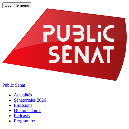
Ouvrir le menu
Public Sénat
Actualités
Sénatoriales 2026
Émissions
Documentaires
Podcasts
Programme