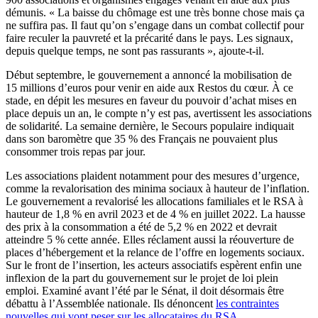
démunis. « La baisse du chômage est une très bonne chose mais ça
ne suffira pas. Il faut qu’on s’engage dans un combat collectif pour
faire reculer la pauvreté et la précarité dans le pays. Les signaux,
depuis quelque temps, ne sont pas rassurants », ajoute-t-il.
Début septembre, le gouvernement a annoncé la mobilisation de
15 millions d’euros pour venir en aide aux Restos du cœur. À ce
stade, en dépit les mesures en faveur du pouvoir d’achat mises en
place depuis un an, le compte n’y est pas, avertissent les associations
de solidarité. La semaine dernière, le Secours populaire indiquait
dans son baromètre que 35 % des Français ne pouvaient plus
consommer trois repas par jour.
Les associations plaident notamment pour des mesures d’urgence,
comme la revalorisation des minima sociaux à hauteur de l’inflation.
Le gouvernement a revalorisé les allocations familiales et le RSA à
hauteur de 1,8 % en avril 2023 et de 4 % en juillet 2022. La hausse
des prix à la consommation a été de 5,2 % en 2022 et devrait
atteindre 5 % cette année. Elles réclament aussi la réouverture de
places d’hébergement et la relance de l’offre en logements sociaux.
Sur le front de l’insertion, les acteurs associatifs espèrent enfin une
inflexion de la part du gouvernement sur le projet de loi plein
emploi. Examiné avant l’été par le Sénat, il doit désormais être
débattu à l’Assemblée nationale. Ils dénoncent
les contraintes
nouvelles qui vont peser sur les allocataires du RSA
.