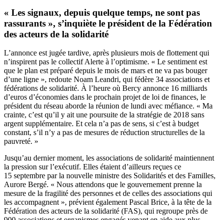
« Les signaux, depuis quelque temps, ne sont pas
rassurants », s’inquiète le président de la Fédération
des acteurs de la solidarité
L’annonce est jugée tardive, après plusieurs mois de flottement qui
n’inspirent pas le collectif Alerte à l’optimisme. « Le sentiment est
que le plan est préparé depuis le mois de mars et ne va pas bouger
d’une ligne », redoute Noam Leandri, qui fédère 34 associations et
fédérations de solidarité. À l’heure où Bercy annonce 16 milliards
d’euros d’économies dans le prochain projet de loi de finances, le
président du réseau aborde la réunion de lundi avec méfiance. « Ma
crainte, c’est qu’il y ait une poursuite de la stratégie de 2018 sans
argent supplémentaire. Et cela n’a pas de sens, si c’est à budget
constant, s’il n’y a pas de mesures de réduction structurelles de la
pauvreté. »
Jusqu’au dernier moment, les associations de solidarité maintiennent
la pression sur l’exécutif. Elles étaient d’ailleurs reçues ce
15 septembre par la nouvelle ministre des Solidarités et des Familles,
Aurore Bergé. « Nous attendons que le gouvernement prenne la
mesure de la fragilité des personnes et de celles des associations qui
les accompagnent », prévient également Pascal Brice, à la tête de la
Fédération des acteurs de la solidarité (FAS), qui regroupe près de
900 associations et organismes engagés venant en aide aux plus