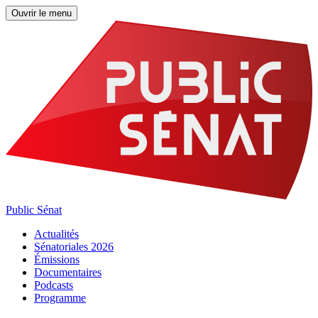
Ouvrir le menu
Public Sénat
Actualités
Sénatoriales 2026
Émissions
Documentaires
Podcasts
Programme