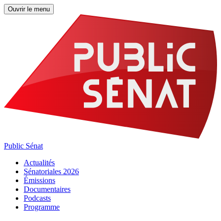
Ouvrir le menu
Public Sénat
Actualités
Sénatoriales 2026
Émissions
Documentaires
Podcasts
Programme