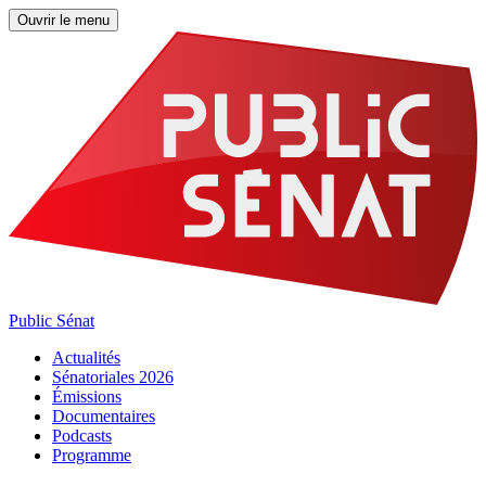
Ouvrir le menu
Public Sénat
Actualités
Sénatoriales 2026
Émissions
Documentaires
Podcasts
Programme