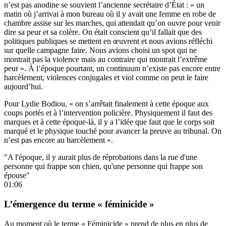
n’est pas anodine se souvient l’ancienne secrétaire d’État : « un
matin où j’arrivai à mon bureau où il y avait une femme en robe de
chambre assise sur les marches, qui attendait qu’on ouvre pour venir
dire sa peur et sa colère. On était conscient qu’il fallait que des
politiques publiques se mettent en œuvrent et nous avions réfléchi
sur quelle campagne faire. Nous avions choisi un spot qui ne
montrait pas la violence mais au contraire qui montrait l’extrême
peur ». À l’époque pourtant, un continuum n’existe pas encore entre
harcèlement, violences conjugales et viol comme on peut le faire
aujourd’hui.
Pour Lydie Bodiou, « on s’arrêtait finalement à cette époque aux
coups portés et à l’intervention policière. Physiquement il faut des
marques et à cette époque-là, il y a l’idée que faut que le corps soit
marqué et le physique touché pour avancer la preuve au tribunal. On
n’est pas encore au harcèlement ».
"A l'époque, il y aurait plus de réprobations dans la rue d'une
personne qui frappe son chien, qu'une personne qui frappe son
épouse"
01:06
L’émergence du terme « féminicide »
Au moment où le terme « Féminicide » prend de plus en plus de