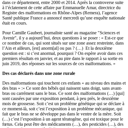
dans ce département, entre 2000 et 2014. Après la controverse suite
à l’éclatement de cette affaire par Emmanuelle Amar, directrice du
Registre des malformations en Rhône-Alpes (Remera), l’agence
Santé publique France a annoncé mercredi qu’une enquête nationale
était en cours.
Pour Camille Gaubert, journaliste santé au magazine "Sciences et
Avenir", il y a aujourd’hui, deux questions à se poser : « Est-ce que
ce nombre de cas, qui sont situés sur une zone assez restreinte, dans
l’Ain et ailleurs, [est] anorm[al] ou pas ? (…) Et la deuxième
question est : si c’est anormal, pourquoi ? On espère avoir dans ces
premiers résultats en janvier, et au pire dans le rapport à sa sortie en
juin 2019, des réponses sur les sources de ces malformations. »
Des cas déclarés dans une zone rurale
Des malformations qui touchent ces enfants « au niveau des mains et
des bras » :« Ce sont des bébés qui naissent sans doigt, sans avant-
bras ou carrément sans le bras. Ce sont des malformations (…) [qui]
sont causées par une exposition pendant, à peu près, le deuxième
mois de grossesse. Soit c’est un problème génétique qui se déclare à
ce moment-là, soit c’est l’exposition à un problème mécanique, qui
fait que le bras ne se développe pas dans le ventre de la mère. Soit
(…) c’est l’exposition à un agent tératogène, qui est toxique pour le
fœtus. Cela peut être des médicaments (…), des pesticides (…), des