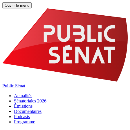
Ouvrir le menu
Public Sénat
Actualités
Sénatoriales 2026
Émissions
Documentaires
Podcasts
Programme