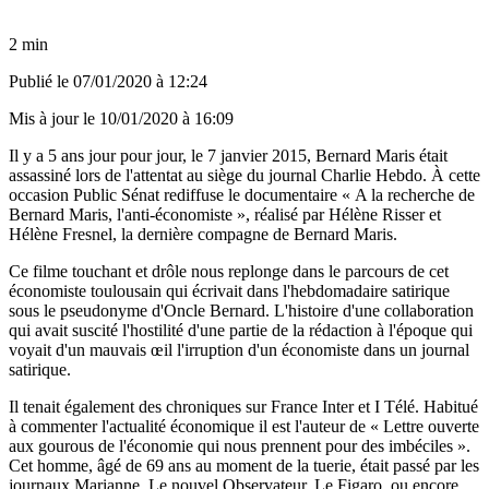
2 min
Publié le
07/01/2020 à 12:24
Mis à jour le
10/01/2020 à 16:09
Il y a 5 ans jour pour jour, le 7 janvier 2015, Bernard Maris était
assassiné lors de l'attentat au siège du journal Charlie Hebdo. À cette
occasion Public Sénat rediffuse le documentaire « A la recherche de
Bernard Maris, l'anti-économiste », réalisé par Hélène Risser et
Hélène Fresnel, la dernière compagne de Bernard Maris.
Ce filme touchant et drôle nous replonge dans le parcours de cet
économiste toulousain qui écrivait dans l'hebdomadaire satirique
sous le pseudonyme d'Oncle Bernard. L'histoire d'une collaboration
qui avait suscité l'hostilité d'une partie de la rédaction à l'époque qui
voyait d'un mauvais œil l'irruption d'un économiste dans un journal
satirique.
Il tenait également des chroniques sur France Inter et I Télé. Habitué
à commenter l'actualité économique il est l'auteur de « Lettre ouverte
aux gourous de l'économie qui nous prennent pour des imbéciles ».
Cet homme, âgé de 69 ans au moment de la tuerie, était passé par les
journaux Marianne, Le nouvel Observateur, Le Figaro, ou encore