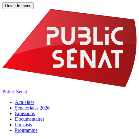
Ouvrir le menu
Public Sénat
Actualités
Sénatoriales 2026
Émissions
Documentaires
Podcasts
Programme