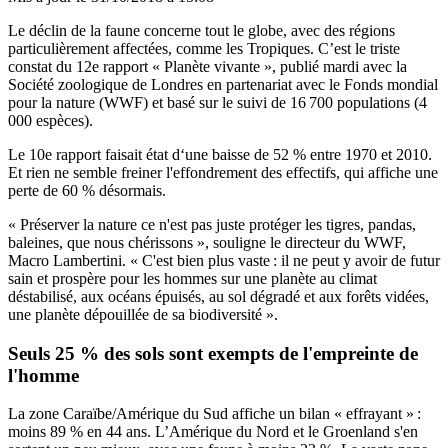
Le déclin de la faune concerne tout le globe, avec des régions
particulièrement affectées, comme les Tropiques. C’est le triste
constat du 12e rapport « Planète vivante », publié mardi avec la
Société zoologique de Londres en partenariat avec le Fonds mondial
pour la nature (WWF) et basé sur le suivi de 16 700 populations (4
000 espèces).
Le 10e rapport faisait état d‘une baisse de 52 % entre 1970 et 2010.
Et rien ne semble freiner l'effondrement des effectifs, qui affiche une
perte de 60 % désormais.
« Préserver la nature ce n'est pas juste protéger les tigres, pandas,
baleines, que nous chérissons », souligne le directeur du WWF,
Macro Lambertini. « C'est bien plus vaste : il ne peut y avoir de futur
sain et prospère pour les hommes sur une planète au climat
déstabilisé, aux océans épuisés, au sol dégradé et aux forêts vidées,
une planète dépouillée de sa biodiversité ».
Seuls 25 % des sols sont exempts de l'empreinte de
l'homme
La zone Caraïbe/Amérique du Sud affiche un bilan « effrayant » :
moins 89 % en 44 ans. L’Amérique du Nord et le Groenland s'en