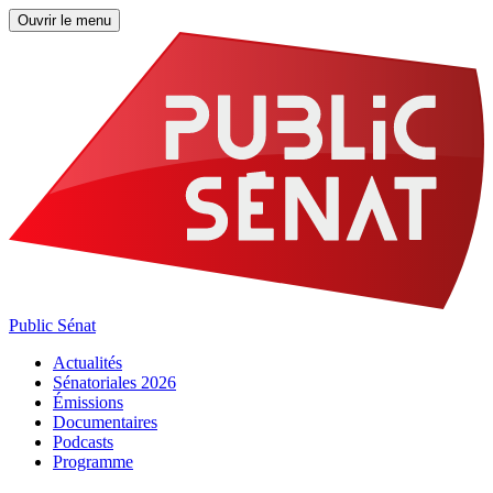
Ouvrir le menu
Public Sénat
Actualités
Sénatoriales 2026
Émissions
Documentaires
Podcasts
Programme