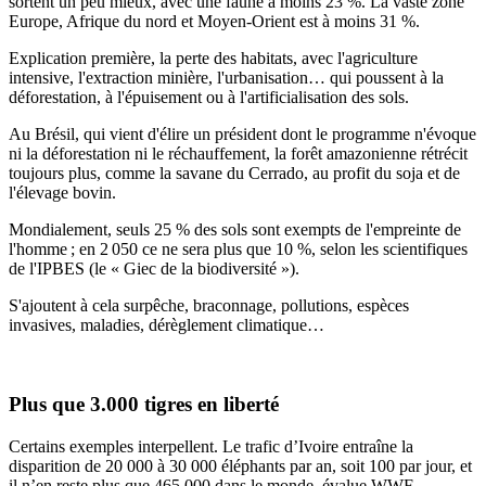
sortent un peu mieux, avec une faune à moins 23 %. La vaste zone
Europe, Afrique du nord et Moyen-Orient est à moins 31 %.
Explication première, la perte des habitats, avec l'agriculture
intensive, l'extraction minière, l'urbanisation… qui poussent à la
déforestation, à l'épuisement ou à l'artificialisation des sols.
Au Brésil, qui vient d'élire un président dont le programme n'évoque
ni la déforestation ni le réchauffement, la forêt amazonienne rétrécit
toujours plus, comme la savane du Cerrado, au profit du soja et de
l'élevage bovin.
Mondialement, seuls 25 % des sols sont exempts de l'empreinte de
l'homme ; en 2 050 ce ne sera plus que 10 %, selon les scientifiques
de l'IPBES (le « Giec de la biodiversité »).
S'ajoutent à cela surpêche, braconnage, pollutions, espèces
invasives, maladies, dérèglement climatique…
Plus que 3.000 tigres en liberté
Certains exemples interpellent. Le trafic d’Ivoire entraîne la
disparition de 20 000 à 30 000 éléphants par an, soit 100 par jour, et
il n’en reste plus que 465 000 dans le monde, évalue WWF.