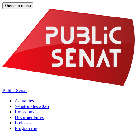
Ouvrir le menu
Public Sénat
Actualités
Sénatoriales 2026
Émissions
Documentaires
Podcasts
Programme