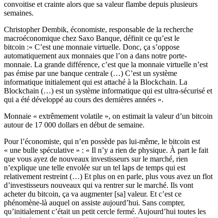
convoitise et crainte alors que sa valeur flambe depuis plusieurs
semaines.
Christopher Dembik, économiste, responsable de la recherche
macroéconomique chez Saxo Banque, définit ce qu’est le
bitcoin :« C’est une monnaie virtuelle. Donc, ça s’oppose
automatiquement aux monnaies que l’on a dans notre porte-
monnaie. La grande différence, c’est que la monnaie virtuelle n’est
pas émise par une banque centrale (…) C’est un système
informatique initialement qui est attaché à la Blockchain. La
Blockchain (…) est un système informatique qui est ultra-sécurisé et
qui a été développé au cours des dernières années ».
Monnaie « extrêmement volatile », on estimait la valeur d’un bitcoin
autour de 17 000 dollars en début de semaine.
Pour l’économiste, qui n’en possède pas lui-même, le bitcoin est
« une bulle spéculative » : « Il n’y a rien de physique. À part le fait
que vous ayez de nouveaux investisseurs sur le marché, rien
n’explique une telle envolée sur un tel laps de temps qui est
relativement restreint (…) Et plus on en parle, plus vous avez un flot
d’investisseurs nouveaux qui va rentrer sur le marché. Ils vont
acheter du bitcoin, ça va augmenter [sa] valeur. Et c’est ce
phénomène-là auquel on assiste aujourd’hui. Sans compter,
qu’initialement c’était un petit cercle fermé. Aujourd’hui toutes les