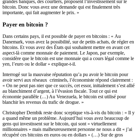
grandes banques, des courtiers, proposent l’investissement sur le
bitcoin. Donc vous avez une demande qui est finalement très
importante, qui fait augmenter le prix. »
Payer en bitcoin ?
Dans certains pays, il est possible de payer en bitcoins : « Au
Danemark, vous avez la possibilité, sur de petits achats, de régler en
bitcoins. Et vous avez des États qui souhaitent mettre en avant cet
aspect-là comme monnaie de paiement. Le Japon, par exemple,
considère que le bitcoin est une monnaie qui a cours légal comme le
yen, l’euro ou le dollar » explique-t-il.
Interrogé sur la mauvaise réputation qu’a pu avoir le bitcoin pour
avoir servi aux réseaux criminels, l’économiste répond clairement :
« On ne peut pas nier que ce succès, cet essor, initialement s’est allié
au blanchiment d’argent, à l’évasion fiscale. Tout ce qui est
économie parallèle (…) Au Venezuela, le bitcoin est utilisé pour
blanchir les revenus du trafic de drogue. »
Christopher Dembik reste donc sceptique vis-à-vis du bitcoin : « Il y
a quand même un problème. Aujourd’hui vous avez beaucoup de
gens qui investissent sur le bitcoin, qui sont « virtuellement
millionnaires » mais malheureusement personne ne nous a dit « j’ai
récupéré ces bitcoins en euros ou en dollars » (…) Sur de gros