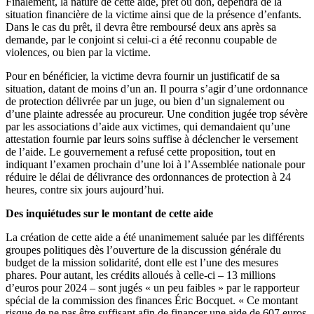
Finalement, la nature de cette aide, prêt ou don, dépendra de la
situation financière de la victime ainsi que de la présence d’enfants.
Dans le cas du prêt, il devra être remboursé deux ans après sa
demande, par le conjoint si celui-ci a été reconnu coupable de
violences, ou bien par la victime.
Pour en bénéficier, la victime devra fournir un justificatif de sa
situation, datant de moins d’un an. Il pourra s’agir d’une ordonnance
de protection délivrée par un juge, ou bien d’un signalement ou
d’une plainte adressée au procureur. Une condition jugée trop sévère
par les associations d’aide aux victimes, qui demandaient qu’une
attestation fournie par leurs soins suffise à déclencher le versement
de l’aide. Le gouvernement a refusé cette proposition, tout en
indiquant l’examen prochain d’une loi à l’Assemblée nationale pour
réduire le délai de délivrance des ordonnances de protection à 24
heures, contre six jours aujourd’hui.
Des inquiétudes sur le montant de cette aide
La création de cette aide a été unanimement saluée par les différents
groupes politiques dès l’ouverture de la discussion générale du
budget de la mission solidarité, dont elle est l’une des mesures
phares. Pour autant, les crédits alloués à celle-ci – 13 millions
d’euros pour 2024 – sont jugés « un peu faibles » par le rapporteur
spécial de la commission des finances Éric Bocquet. « Ce montant
risque de ne pas être suffisant afin de financer une aide de 607 euros