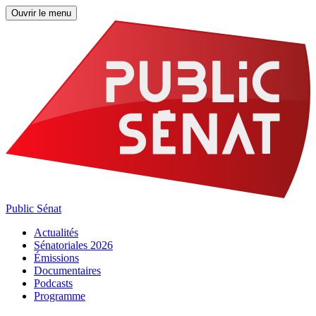
Ouvrir le menu
Public Sénat
Actualités
Sénatoriales 2026
Émissions
Documentaires
Podcasts
Programme