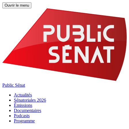
Ouvrir le menu
Public Sénat
Actualités
Sénatoriales 2026
Émissions
Documentaires
Podcasts
Programme