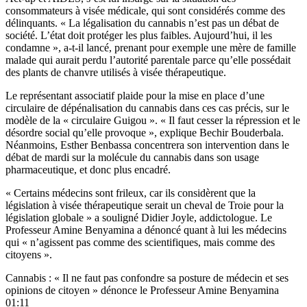
consommateurs à visée médicale, qui sont considérés comme des
délinquants. « La légalisation du cannabis n’est pas un débat de
société. L’état doit protéger les plus faibles. Aujourd’hui, il les
condamne », a-t-il lancé, prenant pour exemple une mère de famille
malade qui aurait perdu l’autorité parentale parce qu’elle possédait
des plants de chanvre utilisés à visée thérapeutique.
Le représentant associatif plaide pour la mise en place d’une
circulaire de dépénalisation du cannabis dans ces cas précis, sur le
modèle de la « circulaire Guigou ». « Il faut cesser la répression et le
désordre social qu’elle provoque », explique Bechir Bouderbala.
Néanmoins, Esther Benbassa concentrera son intervention dans le
débat de mardi sur la molécule du cannabis dans son usage
pharmaceutique, et donc plus encadré.
« Certains médecins sont frileux, car ils considèrent que la
législation à visée thérapeutique serait un cheval de Troie pour la
législation globale » a souligné Didier Joyle, addictologue. Le
Professeur Amine Benyamina a dénoncé quant à lui les médecins
qui « n’agissent pas comme des scientifiques, mais comme des
citoyens ».
Cannabis : « Il ne faut pas confondre sa posture de médecin et ses
opinions de citoyen » dénonce le Professeur Amine Benyamina
01:11