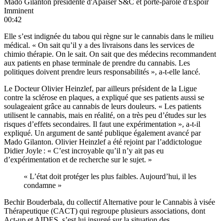
Mado Gilanton présidente d'Apaiser S&C et porte-parole d'Espoir
Imminent
00:42
Elle s’est indignée du tabou qui règne sur le cannabis dans le milieu
médical. « On sait qu’il y a des livraisons dans les services de
chimio thérapie. On le sait. On sait que des médecins recommandent
aux patients en phase terminale de prendre du cannabis. Les
politiques doivent prendre leurs responsabilités », a-t-elle lancé.
Le Docteur Olivier Heinzlef, par ailleurs président de la Ligue
contre la sclérose en plaques, a expliqué que ses patients aussi se
soulageaient grâce au cannabis de leurs douleurs. « Les patients
utilisent le cannabis, mais en réalité, on a très peu d’études sur les
risques d’effets secondaires. Il faut une expérimentation », a-t-il
expliqué. Un argument de santé publique également avancé par
Mado Gilanton. Olivier Heinzlef a été rejoint par l’addictologue
Didier Joyle : « C’est incroyable qu’il n’y ait pas eu
d’expérimentation et de recherche sur le sujet. »
« L’état doit protéger les plus faibles. Aujourd’hui, il les
condamne »
Bechir Bouderbala, du collectif Alternative pour le Cannabis à visée
Thérapeutique (CACT) qui regroupe plusieurs associations, dont
Act-up et AIDES, s’est lui insurgé sur la situation des