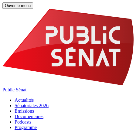
Ouvrir le menu
Public Sénat
Actualités
Sénatoriales 2026
Émissions
Documentaires
Podcasts
Programme