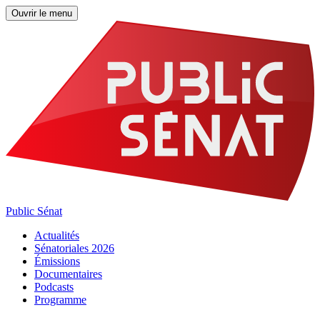
Ouvrir le menu
Public Sénat
Actualités
Sénatoriales 2026
Émissions
Documentaires
Podcasts
Programme