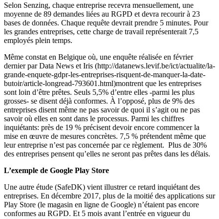
Selon Senzing, chaque entreprise recevra mensuellement, une
moyenne de 89 demandes liées au RGPD et devra recourir à 23
bases de données. Chaque requête devrait prendre 5 minutes. Pour
les grandes entreprises, cette charge de travail représenterait 7,5
employés plein temps.
Même constat en Belgique où,
une enquête réalisée en février
dernier par Data News et Iris
(http://datanews.levif.be/ict/actualite/la-
grande-enquete-gdpr-les-entreprises-risquent-de-manquer-la-date-
butoir/article-longread-793601.html)montrent que les entreprises
sont loin d’être prêtes. Seuls 5,5% d’entre elles -parmi les plus
grosses- se disent déjà conformes. À l’opposé, plus de 9% des
entreprises disent même ne pas savoir de quoi il s’agit ou ne pas
savoir où elles en sont dans le processus. Parmi les chiffres
inquiétants: près de 19 % précisent devoir encore commencer la
mise en œuvre de mesures concrètes. 7,5 % prétendent même que
leur entreprise n’est pas concernée par ce règlement. Plus de 30%
des entreprises pensent qu’elles ne seront pas prêtes dans les délais.
L’exemple de Google Play Store
Une autre étude (
SafeDK
) vient illustrer ce retard inquiétant des
entreprises. En décembre 2017, plus de la moitié des applications sur
Play Store (le magasin en ligne de Google) n’étaient pas encore
conformes au RGPD. Et 5 mois avant l’entrée en vigueur du