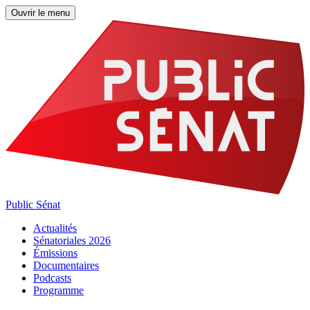
Ouvrir le menu
Public Sénat
Actualités
Sénatoriales 2026
Émissions
Documentaires
Podcasts
Programme