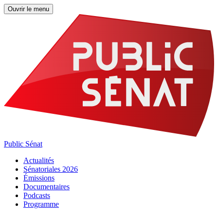
Ouvrir le menu
Public Sénat
Actualités
Sénatoriales 2026
Émissions
Documentaires
Podcasts
Programme