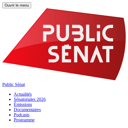
Ouvrir le menu
Public Sénat
Actualités
Sénatoriales 2026
Émissions
Documentaires
Podcasts
Programme