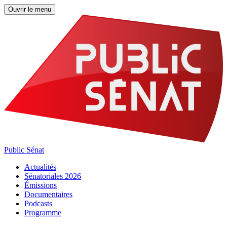
Ouvrir le menu
Public Sénat
Actualités
Sénatoriales 2026
Émissions
Documentaires
Podcasts
Programme