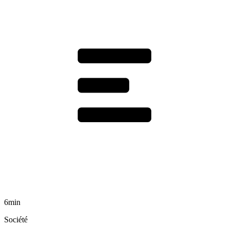
6min
Société