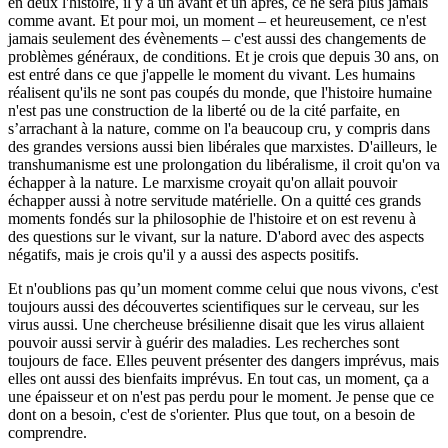
en deux l'histoire, il y a un avant et un après, ce ne sera plus jamais
comme avant. Et pour moi, un moment – et heureusement, ce n'est
jamais seulement des évènements – c'est aussi des changements de
problèmes généraux, de conditions. Et je crois que depuis 30 ans, on
est entré dans ce que j'appelle le moment du vivant. Les humains
réalisent qu'ils ne sont pas coupés du monde, que l'histoire humaine
n'est pas une construction de la liberté ou de la cité parfaite, en
s’arrachant à la nature, comme on l'a beaucoup cru, y compris dans
des grandes versions aussi bien libérales que marxistes. D'ailleurs, le
transhumanisme est une prolongation du libéralisme, il croit qu'on va
échapper à la nature. Le marxisme croyait qu'on allait pouvoir
échapper aussi à notre servitude matérielle. On a quitté ces grands
moments fondés sur la philosophie de l'histoire et on est revenu à
des questions sur le vivant, sur la nature. D'abord avec des aspects
négatifs, mais je crois qu'il y a aussi des aspects positifs.
Et n'oublions pas qu’un moment comme celui que nous vivons, c'est
toujours aussi des découvertes scientifiques sur le cerveau, sur les
virus aussi. Une chercheuse brésilienne disait que les virus allaient
pouvoir aussi servir à guérir des maladies. Les recherches sont
toujours de face. Elles peuvent présenter des dangers imprévus, mais
elles ont aussi des bienfaits imprévus. En tout cas, un moment, ça a
une épaisseur et on n'est pas perdu pour le moment. Je pense que ce
dont on a besoin, c'est de s'orienter. Plus que tout, on a besoin de
comprendre.