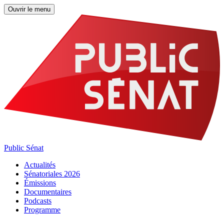
Ouvrir le menu
Public Sénat
Actualités
Sénatoriales 2026
Émissions
Documentaires
Podcasts
Programme