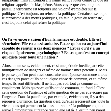
blasphème, mais l'incitation à la haine suffit à lutter contre ce que les
religions appellent le blasphème. Vous voyez que c'est toujours
pareil, le terrorisme est toujours une volonté d'empiéter sur la
politique. C'est toujours un refus de la politique. Certains disent que
le terrorisme a des motifs politiques, en fait, le geste du terroriste,
c'est toujours celui qui refuse la politique.
On l'a vu encore aujourd'hui, la menace est double. Elle est
sécuritaire. Elle est aussi sanitaire. Est-ce qu'on est aujourd'hui
capable de résister à ces deux menaces ? Est-ce qu'il y a un
risque d'épuisement psychologique ? Est-ce que c'est un concept
qui existe pour toute une nation ?
Alors, en un sens, évidemment, c'est une période inédite par cette
multiplication de dangers et même de traumatismes potentiels. Mais
je pense que l'on peut aussi construire une réponse commune à tous
ces dangers parce qu'ils ont quelque chose de commun, et en même
temps, ils sont différents. Il ne faut pas voir tout ça comme un
empilement. Mais qu'est-ce qu'ils ont de commun, au fond ? C’est
cette question de l'urgence et cette question de ne pas être écrasé par
l'urgence. Dans la pandémie, par exemple, évidemment, il y a des
réponses d'urgence. La question c'est, qu’elles n'écrasent pas toute la
vie et nous qui permettent là aussi un retour à la politique et qu’on
arrive à circonscrire l'urgence quand elle est là. C'est un peu pareil,