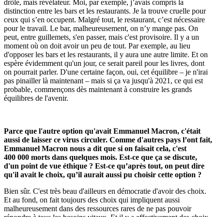
drôle, mais révélateur. Moi, par exemple, j’avais compris la
distinction entre les bars et les restaurants. Je la trouve cruelle pour
ceux qui s’en occupent. Malgré tout, le restaurant, c’est nécessaire
pour le travail. Le bar, malheureusement, on n’y mange pas. On
peut, entre guillemets, s'en passer, mais c'est provisoire. Il y a un
moment où on doit avoir un peu de tout. Par exemple, au lieu
d'opposer les bars et les restaurants, il y aura une autre limite. Et on
espère évidemment qu'un jour, ce serait pareil pour les livres, dont
on pourrait parler. D'une certaine façon, oui, cet équilibre – je n'irai
pas pinailler là maintenant – mais si ça va jusqu'à 2021, ce qui est
probable, commençons dès maintenant à construire les grands
équilibres de l'avenir.
Parce que l'autre option qu'avait Emmanuel Macron, c'était
aussi de laisser ce virus circuler. Comme d'autres pays l’ont fait,
Emmanuel Macron nous a dit que si on faisait cela, c'est
400 000 morts dans quelques mois. Est-ce que ça se discute,
d'un point de vue éthique ? Est-ce qu’après tout, on peut dire
qu'il avait le choix, qu’il aurait aussi pu choisir cette option ?
Bien sûr. C'est très beau d'ailleurs en démocratie d'avoir des choix.
Et au fond, on fait toujours des choix qui impliquent aussi
malheureusement dans des ressources rares de ne pas pouvoir