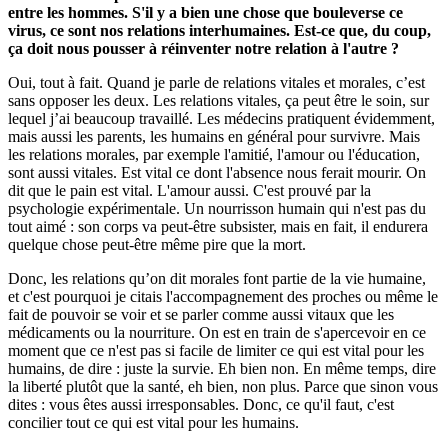
entre les hommes. S'il y a bien une chose que bouleverse ce
virus, ce sont nos relations interhumaines. Est-ce que, du coup,
ça doit nous pousser à réinventer notre relation à l'autre ?
Oui, tout à fait. Quand je parle de relations vitales et morales, c’est
sans opposer les deux. Les relations vitales, ça peut être le soin, sur
lequel j’ai beaucoup travaillé. Les médecins pratiquent évidemment,
mais aussi les parents, les humains en général pour survivre. Mais
les relations morales, par exemple l'amitié, l'amour ou l'éducation,
sont aussi vitales. Est vital ce dont l'absence nous ferait mourir. On
dit que le pain est vital. L'amour aussi. C'est prouvé par la
psychologie expérimentale. Un nourrisson humain qui n'est pas du
tout aimé : son corps va peut-être subsister, mais en fait, il endurera
quelque chose peut-être même pire que la mort.
Donc, les relations qu’on dit morales font partie de la vie humaine,
et c'est pourquoi je citais l'accompagnement des proches ou même le
fait de pouvoir se voir et se parler comme aussi vitaux que les
médicaments ou la nourriture. On est en train de s'apercevoir en ce
moment que ce n'est pas si facile de limiter ce qui est vital pour les
humains, de dire : juste la survie. Eh bien non. En même temps, dire
la liberté plutôt que la santé, eh bien, non plus. Parce que sinon vous
dites : vous êtes aussi irresponsables. Donc, ce qu'il faut, c'est
concilier tout ce qui est vital pour les humains.