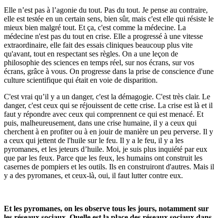
Elle n’est pas à l’agonie du tout. Pas du tout. Je pense au contraire,
elle est testée en un certain sens, bien sûr, mais c'est elle qui résiste le
mieux bien malgré tout. Et ça, c'est comme la médecine. La
médecine n'est pas du tout en crise. Elle a progressé à une vitesse
extraordinaire, elle fait des essais cliniques beaucoup plus vite
qu'avant, tout en respectant ses règles. On a une leçon de
philosophie des sciences en temps réel, sur nos écrans, sur vos
écrans, grâce à vous. On progresse dans la prise de conscience d'une
culture scientifique qui était en voie de disparition.
C'est vrai qu’il y a un danger, c'est la démagogie. C'est très clair. Le
danger, c'est ceux qui se réjouissent de cette crise. La crise est là et il
faut y répondre avec ceux qui comprennent ce qui est menacé. Et
puis, malheureusement, dans une crise humaine, il y a ceux qui
cherchent à en profiter ou à en jouir de manière un peu perverse. Il y
a ceux qui jettent de l'huile sur le feu. Il y a le feu, il y a les
pyromanes, et les jeteurs d’huile. Moi, je suis plus inquiété par eux
que par les feux. Parce que les feux, les humains ont construit les
casernes de pompiers et les outils. Ils en construiront d'autres. Mais il
y a des pyromanes, et ceux-là, oui, il faut lutter contre eux.
Et les pyromanes, on les observe tous les jours, notamment sur
les réseaux sociaux. Quelle est la place des réseaux sociaux dans