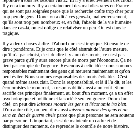
répondre à tous les besoins vitaux. Et il y a effectivement des choix.
Il y en a toujours. Il y a certainement des maladies rares en France
qui ne sont pas soignées parce que la recherche coûte trop cher pour
trop peu de gens. Donc, on a dit à ces gens-là, malheureusement,
qu’ils sont trop peu nombreux et, en fait, l'absolu de la vie humaine
dans ce cas-là, on est obligé de relativiser un peu. On est dans le
tragique.
Il y a deux choses à dire. D'abord que c'est tragique. Et ensuite de
dire : pondérons. Et je crois que le côté abstrait de l’autre mesure,
qu’il n’a pas choisi, c'est de dire il y aura des morts, ce n'est pas
grave parce qu'il y aura encore plus de morts par l'économie. Ça ne
tient pas compte de l'urgence. Revenons à cette idée : nous sommes
responsables maintenant des gens qui meurent maintenant et qu'on
peut éviter. Nous sommes responsables des morts évitables. C'est
quand même assez clair. Donc la responsabilité, et là il l’a dit, et les
économistes le montrent, la responsabilité aussi a un coût. Si on
sacrifie ces principes finalement, au bout d'un moment, ça a un effet
psychologique et politique et la société sera en guerre. Donc d'un
côté, on peut dire
laissons mourir les gens et l'économie ira bien
.
D'un autre côté, on peut dire aussi
laissons mourir des gens et on
sera en état de guerre civile
parce que plus personne ne sera soutenu
par personne. L'important, c'est de maintenir un cadre et de
distinguer des moments, de reprendre le contrôle de notre histoire.