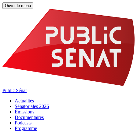
Ouvrir le menu
Public Sénat
Actualités
Sénatoriales 2026
Émissions
Documentaires
Podcasts
Programme