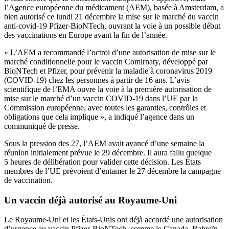
l’Agence européenne du médicament (AEM), basée à Amsterdam, a
bien autorisé ce lundi 21 décembre la mise sur le marché du vaccin
anti-covid-19 Pfizer-BioNTech, ouvrant la voie à un possible début
des vaccinations en Europe avant la fin de l’année.
«
L’AEM a recommandé l’octroi d’une autorisation de mise sur le
marché conditionnelle pour le vaccin Comirnaty, développé par
BioNTech et Pfizer, pour prévenir la maladie à coronavirus 2019
(COVID-19) chez les personnes à partir de 16 ans. L’avis
scientifique de l’EMA ouvre la voie à la première autorisation de
mise sur le marché d’un vaccin COVID-19 dans l’UE par la
Commission européenne, avec toutes les garanties, contrôles et
obligations que cela implique
», a indiqué l’agence dans un
communiqué de presse.
Sous la pression des 27, l’AEM avait avancé d’une semaine la
réunion initialement prévue le 29 décembre. Il aura fallu quelque
5 heures de délibération pour valider cette décision. Les États
membres de l’UE prévoient d’entamer le 27 décembre la campagne
de vaccination.
Un vaccin déjà autorisé au Royaume-Uni
Le Royaume-Uni et les États-Unis ont déjà accordé une autorisation
d’urgence au vaccin Pfizer-BioNTech, comme le Canada, Bahreïn,