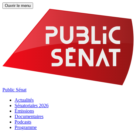
Ouvrir le menu
Public Sénat
Actualités
Sénatoriales 2026
Émissions
Documentaires
Podcasts
Programme