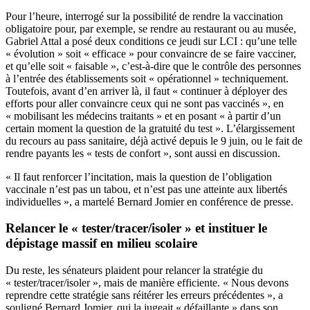
Pour l’heure,
interrogé sur la possibilité de rendre la
vaccination
obligatoire
pour, par exemple, se rendre au restaurant ou au musée,
Gabriel Attal
a posé deux conditions
ce jeudi sur LCI
: qu’une telle
«
évolution
»
soit
«
efficace
»
pour convaincre de se faire vacciner,
et qu’elle soit
«
faisable
»
, c’est-à-dire que le contrôle des personnes
à l’entrée des établissements soit
«
opérationnel
»
techniquement.
Toutefois, avant d’en arriver là, il faut « continuer à déployer des
efforts pour aller convaincre ceux qui ne sont pas vaccinés », en
« mobilisant les médecins traitants » et en posant « à partir d’un
certain moment la question de la gratuité du test ».
L’élargissement
du recours au pass sanitaire, déjà activé depuis le 9 juin, ou le fait de
rendre payants les « tests de confort », sont aussi en discussion.
« Il faut renforcer l’incitation, mais la question de l’obligation
vaccinale n’est pas un tabou, et n’est pas une atteinte aux libertés
individuelles », a martelé Bernard Jomier en conférence de presse.
Relancer le « tester/tracer/isoler » et instituer le
dépistage massif en milieu scolaire
Du reste, les sénateurs plaident pour relancer la stratégie du
« tester/tracer/isoler », mais de manière efficiente. « Nous devons
reprendre cette stratégie sans réitérer les erreurs précédentes », a
souligné Bernard Jomier, qui la jugeait « défaillante » dans son