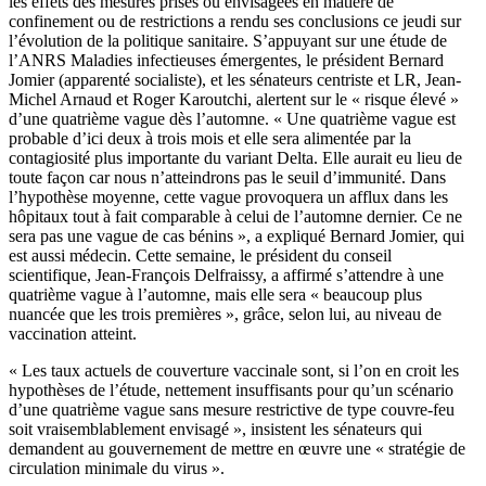
les effets des mesures prises ou envisagées en matière de
confinement ou de restrictions a rendu ses conclusions ce jeudi sur
l’évolution de la politique sanitaire. S’appuyant sur une étude de
l’ANRS Maladies infectieuses émergentes, le président Bernard
Jomier (apparenté socialiste), et les sénateurs centriste et LR, Jean-
Michel Arnaud et Roger Karoutchi, alertent sur le « risque élevé »
d’une quatrième vague dès l’automne. « Une quatrième vague est
probable d’ici deux à trois mois et elle sera alimentée par la
contagiosité plus importante du variant Delta. Elle aurait eu lieu de
toute façon car nous n’atteindrons pas le seuil d’immunité. Dans
l’hypothèse moyenne, cette vague provoquera un afflux dans les
hôpitaux tout à fait comparable à celui de l’automne dernier. Ce ne
sera pas une vague de cas bénins », a expliqué Bernard Jomier, qui
est aussi médecin. Cette semaine, le président du conseil
scientifique, Jean-François Delfraissy, a affirmé s’attendre à une
quatrième vague à l’automne, mais elle sera « beaucoup plus
nuancée que les trois premières », grâce, selon lui, au niveau de
vaccination atteint.
« Les taux actuels de couverture vaccinale sont, si l’on en croit les
hypothèses de l’étude, nettement insuffisants pour qu’un scénario
d’une quatrième vague sans mesure restrictive de type couvre-feu
soit vraisemblablement envisagé », insistent les sénateurs qui
demandent au gouvernement de mettre en œuvre une « stratégie de
circulation minimale du virus ».