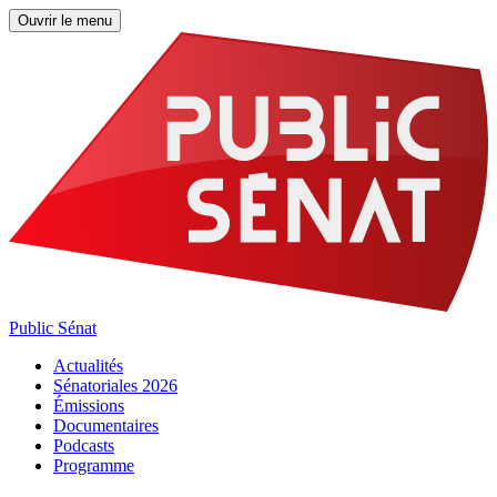
Ouvrir le menu
Public Sénat
Actualités
Sénatoriales 2026
Émissions
Documentaires
Podcasts
Programme