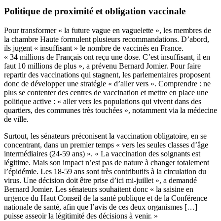
Politique de proximité et obligation vaccinale
Pour transformer « la future vague en vaguelette », les membres de
la chambre Haute formulent plusieurs recommandations. D’abord,
ils jugent « insuffisant » le nombre de vaccinés en France.
« 34 millions de Français ont reçu une dose. C’est insuffisant, il en
faut 10 millions de plus », a prévenu Bernard Jomier. Pour faire
repartir des vaccinations qui stagnent, les parlementaires proposent
donc de développer une stratégie « d’aller vers ». Comprendre : ne
plus se contenter des centres de vaccination et mettre en place une
politique active : « aller vers les populations qui vivent dans des
quartiers, des communes très touchées », notamment via la médecine
de ville.
Surtout, les sénateurs préconisent la vaccination obligatoire, en se
concentrant, dans un premier temps «
vers les seules classes d’âge
intermédiaires (24-59 ans) ».
« La vaccination des soignants est
légitime. Mais son impact n’est pas de nature à changer totalement
l’épidémie.
Les 18-59 ans sont très contributifs à la circulation du
virus. Une décision doit être prise d’ici mi-juillet », a demandé
Bernard Jomier. Les sénateurs souhaitent donc « la saisine en
urgence du Haut Conseil de la santé publique et de la Conférence
nationale de santé, afin que l’avis de ces deux organismes […]
puisse asseoir la légitimité des décisions à venir. »