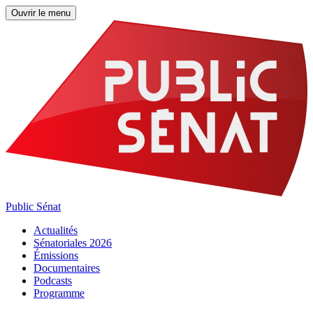
Ouvrir le menu
Public Sénat
Actualités
Sénatoriales 2026
Émissions
Documentaires
Podcasts
Programme