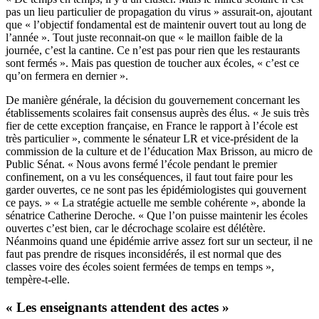
pas un lieu particulier de propagation du virus » assurait-on, ajoutant
que « l’objectif fondamental est de maintenir ouvert tout au long de
l’année ». Tout juste reconnait-on que « le maillon faible de la
journée, c’est la cantine. Ce n’est pas pour rien que les restaurants
sont fermés ». Mais pas question de toucher aux écoles, « c’est ce
qu’on fermera en dernier ».
De manière générale, la décision du gouvernement concernant les
établissements scolaires fait consensus auprès des élus. « Je suis très
fier de cette exception française, en France le rapport à l’école est
très particulier », commente le sénateur LR et vice-président de la
commission de la culture et de l’éducation Max Brisson, au micro de
Public Sénat. « Nous avons fermé l’école pendant le premier
confinement, on a vu les conséquences, il faut tout faire pour les
garder ouvertes, ce ne sont pas les épidémiologistes qui gouvernent
ce pays. » « La stratégie actuelle me semble cohérente », abonde la
sénatrice Catherine Deroche. « Que l’on puisse maintenir les écoles
ouvertes c’est bien, car le décrochage scolaire est délétère.
Néanmoins quand une épidémie arrive assez fort sur un secteur, il ne
faut pas prendre de risques inconsidérés, il est normal que des
classes voire des écoles soient fermées de temps en temps »,
tempère-t-elle.
« Les enseignants attendent des actes »