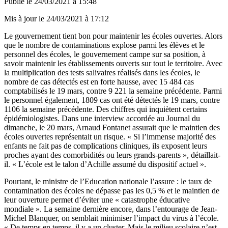
Publié le
24/03/2021 à 15:48
Mis à jour le
24/03/2021 à 17:12
Le gouvernement tient bon pour maintenir les écoles ouvertes. Alors
que le nombre de contaminations explose parmi les élèves et le
personnel des écoles, le gouvernement campe sur sa position, à
savoir maintenir les établissements ouverts sur tout le territoire. Avec
la multiplication des tests salivaires réalisés dans les écoles, le
nombre de cas détectés est en forte hausse, avec
15 484 cas
comptabilisés le 19 mars, contre 9 221 la semaine précédente
. Parmi
le personnel également, 1809 cas ont été détectés le 19 mars, contre
1106 la semaine précédente. Des chiffres qui inquiètent certains
épidémiologistes. Dans une interview accordée au
Journal du
dimanche
, le 20 mars, Arnaud Fontanet assurait que le maintien des
écoles ouvertes représentait un risque. « Si l’immense majorité des
enfants ne fait pas de complications cliniques, ils exposent leurs
proches ayant des comorbidités ou leurs grands-parents », détaillait-
il. « L’école est le talon d’Achille assumé du dispositif actuel ».
Pourtant, le ministre de l’Education nationale l’assure : le taux de
contamination des écoles ne dépasse pas les 0,5 % et le maintien de
leur ouverture permet d’éviter une « catastrophe éducative
mondiale ».
La semaine dernière encore, dans l’entourage de Jean-
Michel Blanquer, on semblait minimiser l’impact du virus à l’école.
« De temps en temps, il y a un cluster. Mais le milieu scolaire n’est