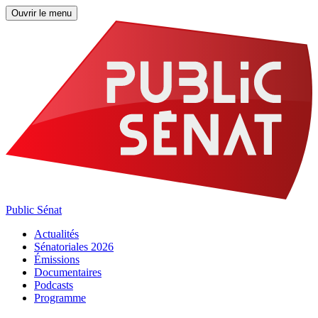
Ouvrir le menu
Public Sénat
Actualités
Sénatoriales 2026
Émissions
Documentaires
Podcasts
Programme