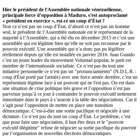
Hier le président de l'Assemblée nationale vénézuélienne,
principale force d’opposition à Maduro, s’est autoproclamé
« président en exercice », est-ce un coup d’État ?
Non ce n’est pas un coup d’État, d’abord ce n’est pas un homme
seul, le président de l’Assemblée nationale est le représentant de la
majorité à l’Assemblée, qui a été élu en décembre 2015 et c’est une
assemblée qui est légitime bien qu’elle ne soit pas reconnue par le
pouvoir exécutif. Une assemblée qui n’a donc pas pu légiférer
réellement depuis qu’elle est installée en janvier 2016. Juan Guaido
c’est un jeune leader du mouvement Voluntad popular, le parti est
membre de l’internationale socialiste. Ce n’est pas du tout une
initiative personnelle ce n’est pas un
"pronunciamiento
" (N.D.L.R. :
coup d'État porté par l'armée) avec une force armée derrière, c’est un
représentant légitime face à un pouvoir qui ne l'est pas. On est dans
une situation de crise politique très grave et l’opposition n’est pas
parvenue jusqu’à ce jour à contraindre le pouvoir exécutif nettement
minoritaire dans le pays à s’asseoir à la table des négociations. Car il
s’agit pour l’opposition de mettre en place une transition
démocratique. C’est-à-dire une sortie pacifique et négociée à une
dictature. Ce n’est pas du tout un coup d’État. Le problème, c’est
que pour faire une négociation, il faut être deux et le "pouvoir
exécutif illégitime" refuse de négocier sa sortie pacifique du pouvoir
par l’organisation de nouvelles élections démocratiques.