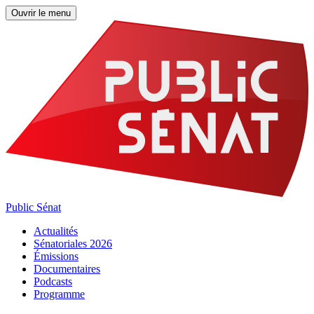
Ouvrir le menu
Public Sénat
Actualités
Sénatoriales 2026
Émissions
Documentaires
Podcasts
Programme