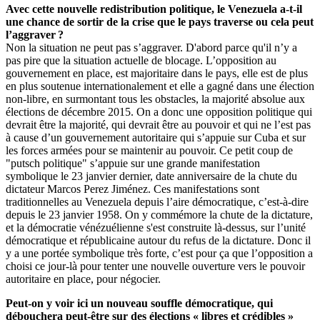
Avec cette nouvelle redistribution politique, le Venezuela a-t-il
une chance de sortir de la crise que le pays traverse ou cela peut
l’aggraver ?
Non la situation ne peut pas s’aggraver. D'abord parce qu'il n’y a
pas pire que la situation actuelle de blocage. L’opposition au
gouvernement en place, est majoritaire dans le pays, elle est de plus
en plus soutenue internationalement et elle a gagné dans une élection
non-libre, en surmontant tous les obstacles, la majorité absolue aux
élections de décembre 2015. On a donc une opposition politique qui
devrait être la majorité, qui devrait être au pouvoir et qui ne l’est pas
à cause d’un gouvernement autoritaire qui s’appuie sur Cuba et sur
les forces armées pour se maintenir au pouvoir. Ce petit coup de
"putsch politique" s’appuie sur une grande manifestation
symbolique le 23 janvier dernier, date anniversaire de la chute du
dictateur Marcos Perez Jiménez. Ces manifestations sont
traditionnelles au Venezuela depuis l’aire démocratique, c’est-à-dire
depuis le 23 janvier 1958. On y commémore la chute de la dictature,
et la démocratie vénézuélienne s'est construite là-dessus, sur l’unité
démocratique et républicaine autour du refus de la dictature. Donc il
y a une portée symbolique très forte, c’est pour ça que l’opposition a
choisi ce jour-là pour tenter une nouvelle ouverture vers le pouvoir
autoritaire en place, pour négocier.
Peut-on y voir ici un nouveau souffle démocratique, qui
débouchera peut-être sur des élections « libres et crédibles »