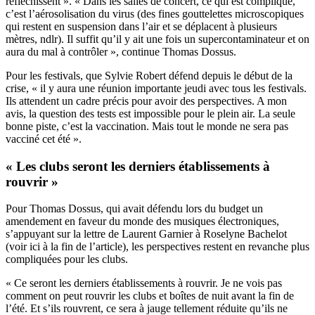
réfléchissent ». « Dans les salles de concert, ce qui est compliqué,
c’est l’aérosolisation du virus (des fines gouttelettes microscopiques
qui restent en suspension dans l’air et se déplacent à plusieurs
mètres, ndlr). Il suffit qu’il y ait une fois un supercontaminateur et on
aura du mal à contrôler », continue Thomas Dossus.
Pour les festivals, que Sylvie Robert défend depuis le début de la
crise, « il y aura une réunion importante jeudi avec tous les festivals.
Ils attendent un cadre précis pour avoir des perspectives. A mon
avis, la question des tests est impossible pour le plein air. La seule
bonne piste, c’est la vaccination. Mais tout le monde ne sera pas
vacciné cet été ».
« Les clubs seront les derniers établissements à
rouvrir »
Pour Thomas Dossus, qui avait défendu lors du budget un
amendement en faveur du monde des musiques électroniques,
s’appuyant sur la lettre de Laurent Garnier à Roselyne Bachelot
(
voir ici
à la fin de l’article), les perspectives restent en revanche plus
compliquées pour les clubs.
« Ce seront les derniers établissements à rouvrir. Je ne vois pas
comment on peut rouvrir les clubs et boîtes de nuit avant la fin de
l’été. Et s’ils rouvrent, ce sera à jauge tellement réduite qu’ils ne