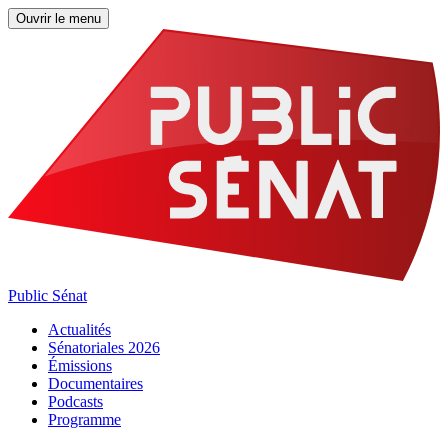
Ouvrir le menu
Public Sénat
Actualités
Sénatoriales 2026
Émissions
Documentaires
Podcasts
Programme