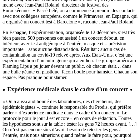
mené avec Jean-Paul Roland, directeur du festival des
Eurockéennes. « Passé l’été, on a commencé à prendre des contacts
avec nos collègues européens, comme le Primavera, en Espagne, qui
a organisé un concert test à Barcelone », raconte Jean-Paul Roland.
En Espagne, l’expérimentation, organisée le 12 décembre, s’est très
bien passée. 500 personnes ont assisté à un concert debout, en
intérieur, avec test antigénique à l’entrée, masque et – précision
importante – sans aucune distanciation. Résultat : aucun cas de
contamination au covid-19 relevé après. Aux Etats-Unis, c’est une
expérimentation d’un autre genre qui a eu lieu. Le groupe américain
Flaming Lips
a pu jouer devant un public, où chacun était… dans
une bulle géante en plastique, façon boule pour hamster. Chacun son
espace. Pas pratique pour slamer.
« Expérience médicale dans le cadre d’un concert »
« On a aussi auditionné des laboratoires, des chercheurs, des
épidémiologistes », continue le responsable du Prodis, qui préfère
parler « d’expérience médicale dans le cadre d’un concert ». Le
protocole pour le jour J est encore « en cours de rédaction. Toutes
les hypothèses sont sur la table : tester les gens 72 heures avant. […]
On n’est pas encore sûrs d’avoir besoin de retester les gens à
l’entrée, mais nous aimerions quand même le faire pour, pourquoi