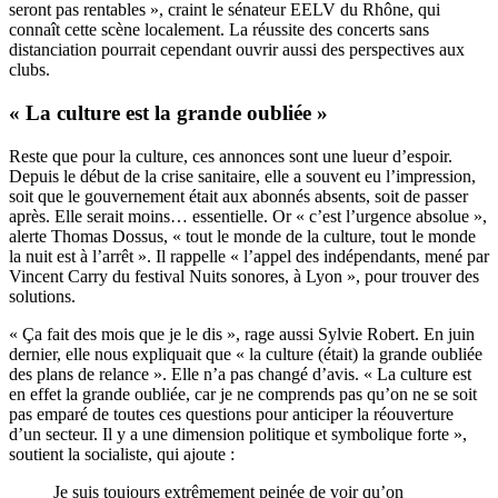
seront pas rentables », craint le sénateur EELV du Rhône, qui
connaît cette scène localement. La réussite des concerts sans
distanciation pourrait cependant ouvrir aussi des perspectives aux
clubs.
« La culture est la grande oubliée »
Reste que pour la culture, ces annonces sont une lueur d’espoir.
Depuis le début de la crise sanitaire, elle a souvent eu l’impression,
soit que le gouvernement était aux abonnés absents, soit de passer
après. Elle serait moins… essentielle. Or « c’est l’urgence absolue »,
alerte Thomas Dossus, « tout le monde de la culture, tout le monde
la nuit est à l’arrêt ». Il rappelle «
l’appel des indépendants
, mené par
Vincent Carry du festival Nuits sonores, à Lyon », pour trouver des
solutions.
« Ça fait des mois que je le dis », rage aussi Sylvie Robert. En juin
dernier, elle
nous expliquait
que « la culture (était) la grande oubliée
des plans de relance ». Elle n’a pas changé d’avis. « La culture est
en effet la grande oubliée, car je ne comprends pas qu’on ne se soit
pas emparé de toutes ces questions pour anticiper la réouverture
d’un secteur. Il y a une dimension politique et symbolique forte »,
soutient la socialiste, qui ajoute :
Je suis toujours extrêmement peinée de voir qu’on