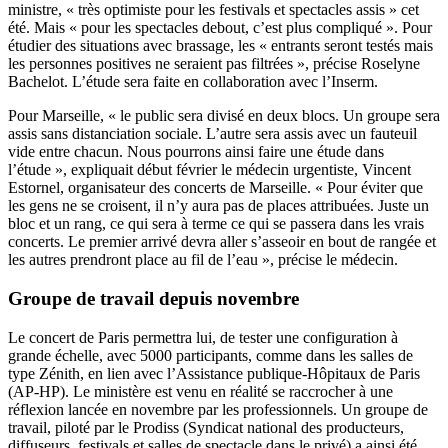
ministre, « très optimiste pour les festivals et spectacles assis » cet
été. Mais « pour les spectacles debout, c’est plus compliqué ». Pour
étudier des situations avec brassage, les « entrants seront testés mais
les personnes positives ne seraient pas filtrées », précise Roselyne
Bachelot. L’étude sera faite en collaboration avec l’Inserm.
Pour Marseille, « le public sera divisé en deux blocs. Un groupe sera
assis sans distanciation sociale. L’autre sera assis avec un fauteuil
vide entre chacun. Nous pourrons ainsi faire une étude dans
l’étude », expliquait
début février
le médecin urgentiste, Vincent
Estornel, organisateur des concerts de Marseille. « Pour éviter que
les gens ne se croisent, il n’y aura pas de places attribuées. Juste un
bloc et un rang, ce qui sera à terme ce qui se passera dans les vrais
concerts. Le premier arrivé devra aller s’asseoir en bout de rangée et
les autres prendront place au fil de l’eau », précise le médecin.
Groupe de travail depuis novembre
Le concert de Paris permettra lui, de tester une configuration à
grande échelle, avec 5000 participants, comme dans les salles de
type Zénith, en lien avec l’Assistance publique-Hôpitaux de Paris
(AP-HP). Le ministère est venu en réalité se raccrocher à une
réflexion lancée en novembre par les professionnels. Un groupe de
travail, piloté par le Prodiss (Syndicat national des producteurs,
diffuseurs, festivals et salles de spectacle dans le privé) a ainsi été