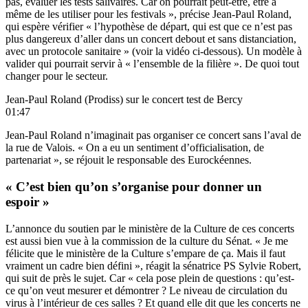
pas, évaluer les tests salivaires. Car on pourrait peut-être, être à
même de les utiliser pour les festivals », précise Jean-Paul Roland,
qui espère vérifier « l’hypothèse de départ, qui est que ce n’est pas
plus dangereux d’aller dans un concert debout et sans distanciation,
avec un protocole sanitaire » (voir la vidéo ci-dessous). Un modèle à
valider qui pourrait servir à « l’ensemble de la filière ». De quoi tout
changer pour le secteur.
Jean-Paul Roland (Prodiss) sur le concert test de Bercy
01:47
Jean-Paul Roland n’imaginait pas organiser ce concert sans l’aval de
la rue de Valois. « On a eu un sentiment d’officialisation, de
partenariat », se réjouit le responsable des Eurockéennes.
« C’est bien qu’on s’organise pour donner un
espoir »
L’annonce du soutien par le ministère de la Culture de ces concerts
est aussi bien vue à la commission de la culture du Sénat. « Je me
félicite que le ministère de la Culture s’empare de ça. Mais il faut
vraiment un cadre bien défini », réagit la sénatrice PS Sylvie Robert,
qui suit de près le sujet. Car « cela pose plein de questions : qu’est-
ce qu’on veut mesurer et démontrer ? Le niveau de circulation du
virus à l’intérieur de ces salles ? Et quand elle dit que les concerts ne