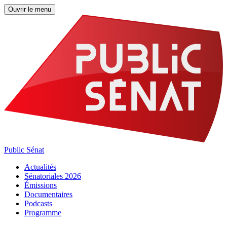
Ouvrir le menu
Public Sénat
Actualités
Sénatoriales 2026
Émissions
Documentaires
Podcasts
Programme