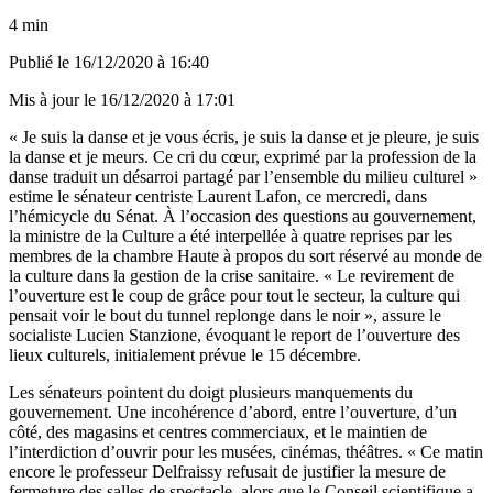
4 min
Publié le
16/12/2020 à 16:40
Mis à jour le
16/12/2020 à 17:01
« Je suis la danse et je vous écris, je suis la danse et je pleure, je suis
la danse et je meurs. Ce cri du cœur, exprimé par la profession de la
danse traduit un désarroi partagé par l’ensemble du milieu culturel »
estime le sénateur centriste Laurent Lafon, ce mercredi, dans
l’hémicycle du Sénat. À l’occasion des questions au gouvernement,
la ministre de la Culture a été interpellée à quatre reprises par les
membres de la chambre Haute à propos du sort réservé au monde de
la culture dans la gestion de la crise sanitaire. « Le revirement de
l’ouverture est le coup de grâce pour tout le secteur, la culture qui
pensait voir le bout du tunnel replonge dans le noir », assure le
socialiste Lucien Stanzione, évoquant le report de l’ouverture des
lieux culturels, initialement prévue le 15 décembre.
Les sénateurs pointent du doigt plusieurs manquements du
gouvernement. Une incohérence d’abord, entre l’ouverture, d’un
côté, des magasins et centres commerciaux, et le maintien de
l’interdiction d’ouvrir pour les musées, cinémas, théâtres. « Ce matin
encore le professeur Delfraissy refusait de justifier la mesure de
fermeture des salles de spectacle, alors que le Conseil scientifique a