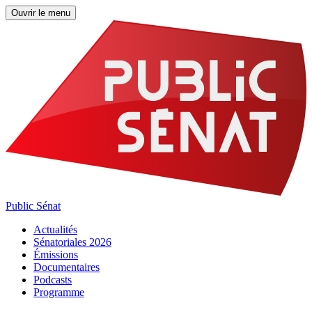
Ouvrir le menu
Public Sénat
Actualités
Sénatoriales 2026
Émissions
Documentaires
Podcasts
Programme