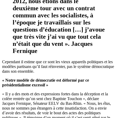
2012, nous étions dans le
deuxième tour avec un contrat
commun avec les socialistes, à
l’époque je travaillais sur les
questions d’éducation […] j’avoue
que très vite j’ai vu que tout cela
n’était que du vent ».
Jacques
Fernique
Cependant il estime que ce sont les vieux appareils politiques et les
modèles partisans qu’il faut réinventer, pas le système démocratique
dans son ensemble.
« Notre modèle de démocratie est déformé par ce
présidentialisme excessif »
« Il
y a des mots et
des expressions fortes
dans la déception et la
colère rentrée qu’on sent chez Baptiste
Touchon
», déclare
Jacques
F
e
r
n
ique
, Sénateur EELV du Bas
-
Rhin. « Nous, les élus
,
nous
ne sommes pas étrangers à cette insatisfaction. On a envie
d’avoir des résultats, de voir le bout des actes des politiques
publiques ». Il témoigne d’un moment où il s’est senti gêné par le