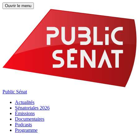
Ouvrir le menu
Public Sénat
Actualités
Sénatoriales 2026
Émissions
Documentaires
Podcasts
Programme