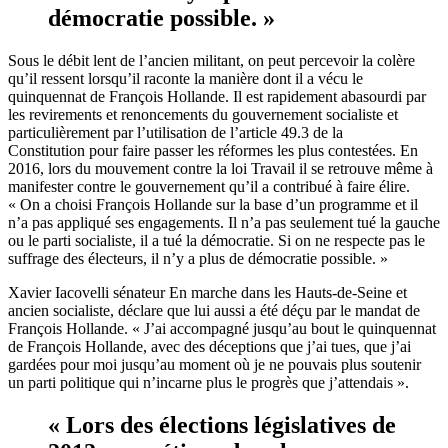
démocratie possible. »
Sous
le débit lent de l’ancien militant, on
peut percevoir la colère
qu’il ressent lorsqu’il raconte la manière dont il a vécu le
quinquennat de François Hollande. Il est rapidement abasourdi par
les revirements et renoncement
s
du gouvernement socialiste et
particulièrement par l’utilisation de l’article 49.3 de la
Constitution
pour faire passer les réformes les plus contestées
. En
2016, lors du mouvement contre la loi Travail il se retrouve
même
à
manifester contre le gouvernement qu’il a contribué à faire élire.
« On a choisi François Hollande sur la base d’un programme et il
n’a pas appliqué ses engagements. Il n’a pas
seulement tué
la gauche
ou le parti socialiste, il a tué la démocratie. Si on ne respecte pas le
suffrage des électeurs, il n’y a plus de démocratie possible. »
Xavier
Iacovelli
sénateur En marche dans les Hauts
-
de
-
Seine et
ancien socialiste, déclare que lui aussi a été déçu par le mandat de
François Hollande. « J’ai accompagné jusqu’au bout le quinquennat
de François Hollande, avec des déceptions que j’ai tues, que j’ai
gardées pour moi jusqu’au moment où je ne pouvais plus soutenir
un parti politique qui n’incarne plus le progrès que j’attendais ».
« Lors des élections
législatives
de