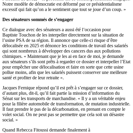
Notre modèle de démocratie est déformé par ce présidentialisme
excessif qui fait qu’on a le sentiment que tout se joue d’un coup. »
Des sénateurs sommés de s’engager
Ce dialogue avec des
sénateur
s
a aussi été l’occasion pour
Baptiste
Touchon
de les interpeller directement sur la situation de
l’usine PSA de sa région. Il annonce que celle-ci risque d’être
délocalisée en 2025 et dénonce les conditions de travail des salariés
qui sont nombreux à développer des cancers
dus
aux pollutions
chimiques. « Maintenant que je les ai en face de moi, je demande
aux sénateurs s’ils sont prêts à regarder ce dossier et interpeller l’Etat
pour empêcher une délocalisation et faire en sorte que cette usine
pollue moins, afin
que les salariés puissent conserver une meilleure
santé et profiter de leur retraite ».
Jacques
Fernique
répond qu’il est prêt à s’engager sur ce dossier,
d’autant plus, dit-il, qu’il fait partie la mission d’information du
Sénat sur les transports de marchandise. « Il y a un véritable enjeu
pour la filière automobile de transformation, de mutation industrielle.
Il faut prendre le pas de la décarbonation
,
en prenant en compte le
volet social. On ne peut pas se permettre que cela soit un désastre
social. »
Quand Rebecca Fitoussi demande finalement à